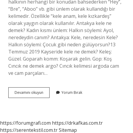
halkının herhangi bir konudan bahsederken “Hey”,
“Bre”, “Aboo” vb. gibi ünlem olarak kullandığı bir
kelimedir. Özellikle “kele anam, kele kızkardeş”
olarak yaygın olarak kullanılır. Antakya kele ne
demek? Kadın kısmı ünlem: Halkın söylemi: Ayol,
neredeydin canım? Antakya: Kele, neredesin Kele?
Halkın söylemi: Çocuk gibi neden gülüyorsun?13
Temmuz 2019 Kayseride kele ne demek? Keleş:
Güzel. Goparah komm: Koşarak gelin. Gop: Koş
Cıncık ne demek argo? Cıncık kelimesi argoda cam
ve cam parçaları…
Kele
Devamını okuyun
Yorum Bırak
Ne
Demek
Argo
https://forumgrafi.com
https://drkafkas.com.tr
https://serentekstil.com.tr
Sitemap