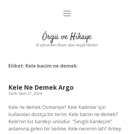
menüyü
Anasayfa
aç
Gizlilik Politikası
Örgü ve Hikaye
Yasal Uyarı
El işlerinden ilham alan neşeli fikirler!
Hakkımızda
Etiket:
Kele bacim ne demek
Kele Ne Demek Argo
Tarih: Ekim 21, 2024
Kele ne demek Osmaniye? Kele Kadınlar için
kullanılan dostça bir terim. Kele bacim ne demek?
Kele’nin kız kardeşi ünlüdür. “Sevgili kardeşim”
anlamına gelen bir kelime. Kele nerenin lafı? Antep