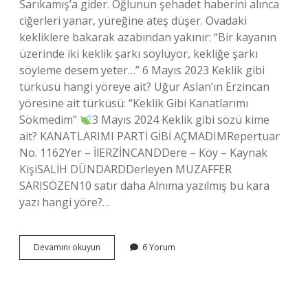
Sarıkamış’a gider. Oğlunun şehadet haberini alınca
ciğerleri yanar, yüreğine ateş düşer. Ovadaki
kekliklere bakarak azabından yakınır: “Bir kayanın
üzerinde iki keklik şarkı söylüyor, kekliğe şarkı
söyleme desem yeter…” 6 Mayıs 2023 Keklik gibi
türküsü hangi yöreye ait? Uğur Aslan’ın Erzincan
yöresine ait türküsü: “Keklik Gibi Kanatlarımı
Sökmedim”
3 Mayıs 2024 Keklik gibi sözü kime
ait? KANATLARIMI PARTİ GİBİ AÇMADIMRepertuar
No. 1162Yer – İlERZİNCANDDere – Köy – Kaynak
KişiSALİH DÜNDARDDerleyen MUZAFFER
SARISÖZEN10 satır daha Alnıma yazılmış bu kara
yazı hangi yöre?…
Keklik
Devamını okuyun
6 Yorum
Gibi
Türküsünün
Hikayesi
Nedir