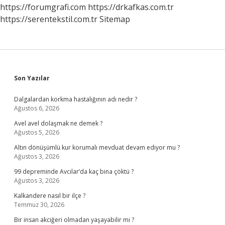
https://forumgrafi.com
https://drkafkas.com.tr
https://serentekstil.com.tr
Sitemap
Sidebar
Son Yazılar
Dalgalardan korkma hastalığının adı nedir ?
Ağustos 6, 2026
Avel avel dolaşmak ne demek ?
Ağustos 5, 2026
Altın dönüşümlü kur korumalı mevduat devam ediyor mu ?
Ağustos 3, 2026
99 depreminde Avcılar’da kaç bina çöktü ?
Ağustos 3, 2026
Kalkandere nasıl bir ilçe ?
Temmuz 30, 2026
Bir insan akciğeri olmadan yaşayabilir mi ?