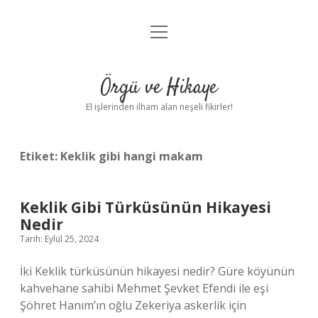
menüyü
Anasayfa
aç
Gizlilik Politikası
Örgü ve Hikaye
Yasal Uyarı
El işlerinden ilham alan neşeli fikirler!
Hakkımızda
Etiket:
Keklik gibi hangi makam
Keklik Gibi Türküsünün Hikayesi
Nedir
Tarih: Eylül 25, 2024
İki Keklik türküsünün hikayesi nedir? Güre köyünün
kahvehane sahibi Mehmet Şevket Efendi ile eşi
Şöhret Hanım’ın oğlu Zekeriya askerlik için