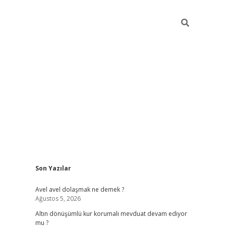
Sidebar
Son Yazılar
piabellacasino
Avel avel dolaşmak ne demek ?
Ağustos 5, 2026
Altın dönüşümlü kur korumalı mevduat devam ediyor
mu ?