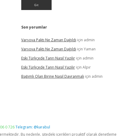
Son yorumlar
Varşova Paktı Ne Zaman Dağıldı
için
admin
Varşova Paktı Ne Zaman Dağıldı
için
Yaman
Eski Türkçede Tanrı Nasıl Yazılır
için
admin
Eski Türkçede Tanrı Nasıl Yazılır
için
Alpır
Bağımlı Olan Birine Nasıl Davranmalı
için
admin
06 0 726
Telegram: @karabul
vermektedir. Bu nedenle, sitedeki içerikleri proaktif olarak denetleme