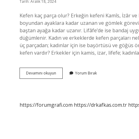
Tarih: Aralık 18, 2024
Kefen kaç parça olur? Erkeğin kefeni Kamîs, İzâr ve 
boyundan ayaklara kadar uzanan ve gömlek görevi gö
baştan ayağa kadar uzanır. Lifâfe’de ise bandaj uy
düğümlenir. Kadın ve erkeklerde kefen parçaları nele
üç parçadan; kadınlar için ise başörtüsü ve göğüs 
kefen vardır? Erkekler için kamis, izar, lifefe; kadınl
Kefen
Devamını okuyun
Yorum Bırak
Kaç
Kısımdır
https://forumgrafi.com
https://drkafkas.com.tr
http