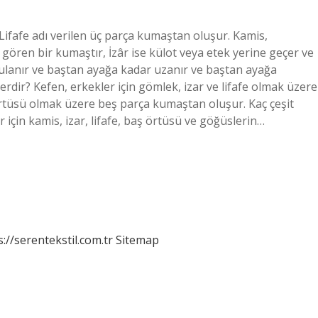
Lifafe adı verilen üç parça kumaştan oluşur. Kamis,
ren bir kumaştır, İzâr ise külot veya etek yerine geçer ve
gulanır ve baştan ayağa kadar uzanır ve baştan ayağa
rdir? Kefen, erkekler için gömlek, izar ve lifafe olmak üzere
örtüsü olmak üzere beş parça kumaştan oluşur. Kaç çeşit
ar için kamis, izar, lifafe, baş örtüsü ve göğüslerin…
s://serentekstil.com.tr
Sitemap