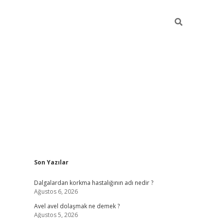
Sidebar
Son Yazılar
piabellacasino
Dalgalardan korkma hastalığının adı nedir ?
Ağustos 6, 2026
Avel avel dolaşmak ne demek ?
Ağustos 5, 2026