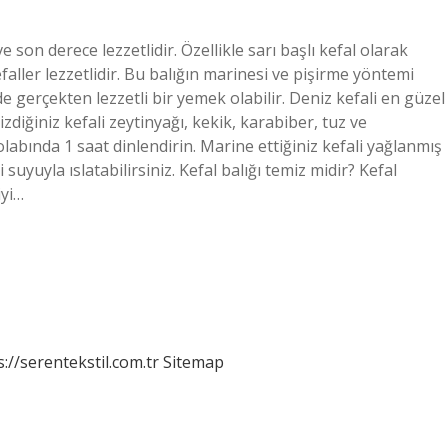
 ve son derece lezzetlidir. Özellikle sarı başlı kefal olarak
faller lezzetlidir. Bu balığın marinesi ve pişirme yöntemi
de gerçekten lezzetli bir yemek olabilir. Deniz kefali en güzel
çizdiğiniz kefali zeytinyağı, kekik, karabiber, tuz ve
bında 1 saat dinlendirin. Marine ettiğiniz kefali yağlanmış
 suyuyla ıslatabilirsiniz. Kefal balığı temiz midir? Kefal
iyi…
s://serentekstil.com.tr
Sitemap