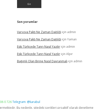
Son yorumlar
Varşova Paktı Ne Zaman Dağıldı
için
admin
Varşova Paktı Ne Zaman Dağıldı
için
Yaman
Eski Türkçede Tanrı Nasıl Yazılır
için
admin
Eski Türkçede Tanrı Nasıl Yazılır
için
Alpır
Bağımlı Olan Birine Nasıl Davranmalı
için
admin
06 0 726
Telegram: @karabul
vermektedir. Bu nedenle, sitedeki içerikleri proaktif olarak denetleme