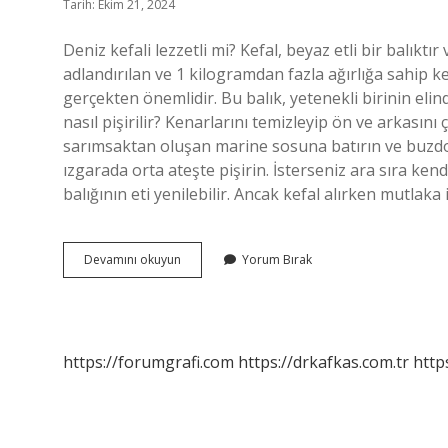
Tarih: Ekim 21, 2024
Deniz kefali lezzetli mi? Kefal, beyaz etli bir balıktır
adlandırılan ve 1 kilogramdan fazla ağırlığa sahip ke
gerçekten önemlidir. Bu balık, yetenekli birinin elin
nasıl pişirilir? Kenarlarını temizleyip ön ve arkasını 
sarımsaktan oluşan marine sosuna batırın ve buzdola
ızgarada orta ateşte pişirin. İsterseniz ara sıra kendi
balığının eti yenilebilir. Ancak kefal alırken mutlaka 
Deniz
Devamını okuyun
Yorum Bırak
Kefali
Yenir
Mi
https://forumgrafi.com
https://drkafkas.com.tr
http