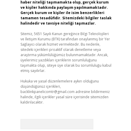
haber niteliği taşımamakta olup, gerçek kurum
ve kişiler hakkında paylaşım yapılmamaktadır.
Gerçek kurum ve kişiler ile isim benzerlikleri
tamamen tesadüfidir. Sitemizdeki bilgiler taslak
halindedir ve tavsiye niteliği taşımazlar.
Sitemiz, 5651 Sayılı Kanun gereğince Bilgi Teknolojileri
ve İletişim Kurumu (BTK) tarafından onaylanmış bir Yer
Sağlayıcı olarak hizmet vermektedir. Bu nedenle,
sitedeki içerikleri proaktif olarak denetleme veya
araştırma yükümlülüğümüz bulunmamaktadır. Ancak,
üyelerimiz yazdıkları içeriklerin sorumluluğunu
taşımakta olup, siteye üye olarak bu sorumluluğu kabul
etmiş sayılırlar.
Hukuka ve yasal düzenlemelere aykırı olduğunu
düşündüğünüz içerikleri,
backlinkpanelicomtr@gmail.com
adresine bildirmeniz
halinde, ilgili içerikler yasal süre içerisinde sitemizden
kaldırılacaktır.
Arama