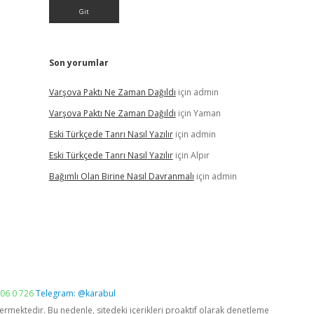
Son yorumlar
Varşova Paktı Ne Zaman Dağıldı
için
admin
Varşova Paktı Ne Zaman Dağıldı
için
Yaman
Eski Türkçede Tanrı Nasıl Yazılır
için
admin
Eski Türkçede Tanrı Nasıl Yazılır
için
Alpır
Bağımlı Olan Birine Nasıl Davranmalı
için
admin
06 0 726
Telegram: @karabul
vermektedir. Bu nedenle, sitedeki içerikleri proaktif olarak denetleme