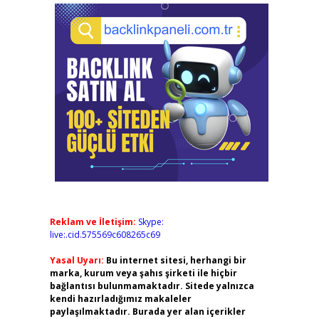
Reklam ve İletişim:
Skype:
live:.cid.575569c608265c69
Yasal Uyarı:
Bu internet sitesi, herhangi bir
marka, kurum veya şahıs şirketi ile hiçbir
bağlantısı bulunmamaktadır. Sitede yalnızca
kendi hazırladığımız makaleler
paylaşılmaktadır. Burada yer alan içerikler