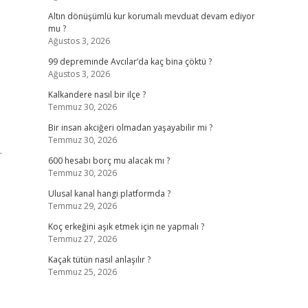
Altın dönüşümlü kur korumalı mevduat devam ediyor
mu ?
Ağustos 3, 2026
99 depreminde Avcılar’da kaç bina çöktü ?
Ağustos 3, 2026
Kalkandere nasıl bir ilçe ?
Temmuz 30, 2026
Bir insan akciğeri olmadan yaşayabilir mi ?
Temmuz 30, 2026
…
600 hesabı borç mu alacak mı ?
Temmuz 30, 2026
Ulusal kanal hangi platformda ?
Temmuz 29, 2026
Koç erkeğini aşık etmek için ne yapmalı ?
Temmuz 27, 2026
Kaçak tütün nasıl anlaşılır ?
Temmuz 25, 2026