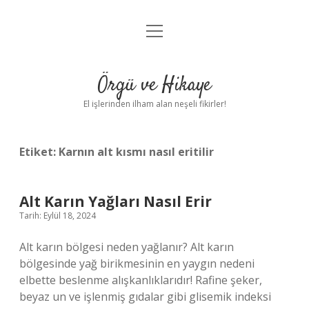
menüyü
Anasayfa
aç
Gizlilik Politikası
Örgü ve Hikaye
Yasal Uyarı
El işlerinden ilham alan neşeli fikirler!
Hakkımızda
Etiket:
Karnın alt kısmı nasıl eritilir
Alt Karın Yağları Nasıl Erir
Tarih: Eylül 18, 2024
Alt karın bölgesi neden yağlanır? Alt karın
bölgesinde yağ birikmesinin en yaygın nedeni
elbette beslenme alışkanlıklarıdır! Rafine şeker,
beyaz un ve işlenmiş gıdalar gibi glisemik indeksi