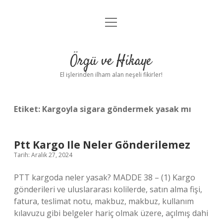
menüyü
Anasayfa
aç
Gizlilik Politikası
Örgü ve Hikaye
Yasal Uyarı
El işlerinden ilham alan neşeli fikirler!
Hakkımızda
Etiket:
Kargoyla sigara göndermek yasak mı
Ptt Kargo Ile Neler Gönderilemez
Tarih: Aralık 27, 2024
PTT kargoda neler yasak? MADDE 38 – (1) Kargo
gönderileri ve uluslararası kolilerde, satın alma fişi,
fatura, teslimat notu, makbuz, makbuz, kullanım
kılavuzu gibi belgeler hariç olmak üzere, açılmış dahi