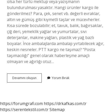
olsa her türlü mektup veya yazışmanın
bulundurulması yasaktır. Hangi ürünler kargo ile
gönderilmez? Para, çek, senet vb. değerli evraklar,
altın ve gümüş gibi kıymetli taşlar ve mücevherler.
Kısa sürede bozulabilir; et, tavuk, balık, bağırsaklar,
çiğ deri, yemeklik yağlar ve yumurtalar, sıvı
deterjanlar, makine yağları, plastik ve yağ bazlı
boyalar. İnce ambalajlarda ambalajı yırtabilecek ağır,
keskin nesneler. PTT kargo ne taşımaz? “Posta
taşımacılığı” genel olarak haberleşme amaçlı
olmayan ve ağırlığı otuz…
Ptt
Devamını okuyun
Yorum Bırak
Kargo
Ile
Neler
Gönderilemez
https://forumgrafi.com
https://drkafkas.com.tr
https://serentekstil.com.tr
Sitemap