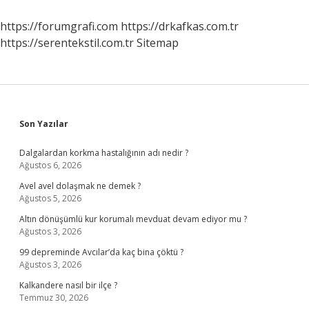
https://forumgrafi.com
https://drkafkas.com.tr
https://serentekstil.com.tr
Sitemap
Sidebar
Son Yazılar
Dalgalardan korkma hastalığının adı nedir ?
Ağustos 6, 2026
Avel avel dolaşmak ne demek ?
Ağustos 5, 2026
Altın dönüşümlü kur korumalı mevduat devam ediyor mu ?
Ağustos 3, 2026
99 depreminde Avcılar’da kaç bina çöktü ?
Ağustos 3, 2026
Kalkandere nasıl bir ilçe ?
Temmuz 30, 2026