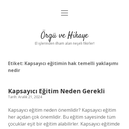
menüyü
Anasayfa
aç
Gizlilik Politikası
Örgü ve Hikaye
Yasal Uyarı
El işlerinden ilham alan neşeli fikirler!
Hakkımızda
Etiket:
Kapsayıcı eğitimin hak temelli yaklaşımı
nedir
Kapsayıcı Eğitim Neden Gerekli
Tarih: Aralık 21, 2024
Kapsayıcı eğitim neden önemlidir? Kapsayıcı eğitim
her açıdan çok önemlidir. Bu eğitim sayesinde tüm
çocuklar eşit bir eğitim alabilirler. Kapsayıcı eğitimde