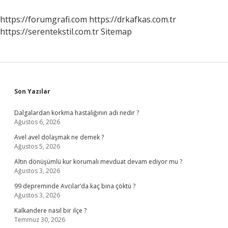
https://forumgrafi.com
https://drkafkas.com.tr
https://serentekstil.com.tr
Sitemap
Sidebar
Son Yazılar
Dalgalardan korkma hastalığının adı nedir ?
Ağustos 6, 2026
Avel avel dolaşmak ne demek ?
Ağustos 5, 2026
Altın dönüşümlü kur korumalı mevduat devam ediyor mu ?
Ağustos 3, 2026
99 depreminde Avcılar’da kaç bina çöktü ?
Ağustos 3, 2026
Kalkandere nasıl bir ilçe ?
Temmuz 30, 2026