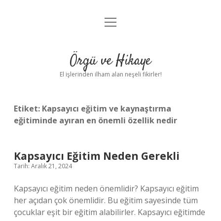
menüyü
Anasayfa
aç
Gizlilik Politikası
Örgü ve Hikaye
Yasal Uyarı
El işlerinden ilham alan neşeli fikirler!
Hakkımızda
Etiket:
Kapsayıcı eğitim ve kaynaştırma
eğitiminde ayıran en önemli özellik nedir
Kapsayıcı Eğitim Neden Gerekli
Tarih: Aralık 21, 2024
Kapsayıcı eğitim neden önemlidir? Kapsayıcı eğitim
her açıdan çok önemlidir. Bu eğitim sayesinde tüm
çocuklar eşit bir eğitim alabilirler. Kapsayıcı eğitimde