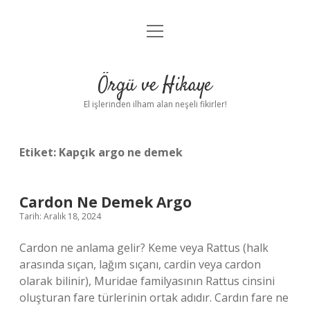
menüyü
Anasayfa
aç
Gizlilik Politikası
Örgü ve Hikaye
Yasal Uyarı
El işlerinden ilham alan neşeli fikirler!
Hakkımızda
Etiket:
Kapçık argo ne demek
Cardon Ne Demek Argo
Tarih: Aralık 18, 2024
Cardon ne anlama gelir? Keme veya Rattus (halk
arasında sıçan, lağım sıçanı, cardin veya cardon
olarak bilinir), Muridae familyasının Rattus cinsini
oluşturan fare türlerinin ortak adıdır. Cardın fare ne