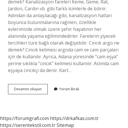
demek? Kanalizasyon fareleri Keme, Geme, Rat,
Jardon, Cardın vb. gibi farklı isimlerle de bilinir.
Adından da anlaşılacağı gibi, kanalizasyon hatları
boyunca bulunmalarına rağmen, özellikle
evlerimizde olmak üzere şehir hayatının her
alanında yaşama eğilimindedirler. Farelerin yiyecek
tercihleri ​​türe bağlı olarak değişebilir. Cıncık argo ne
demek? Cıncık kelimesi argoda cam ve cam parçaları
için de kullanılır. Ayrıca, Adana yöresinde “cam eşya”
yerine sıklıkla “cıncık” kelimesi kullanılır. Aslında cam
eşyaya cıncıkçı da denir. Kart…
Cardon
Devamını okuyun
Yorum Bırak
Ne
Demek
Argo
https://forumgrafi.com
https://drkafkas.com.tr
https://serentekstil.com.tr
Sitemap