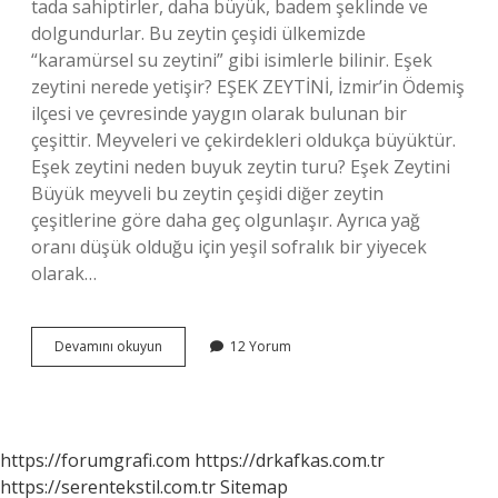
tada sahiptirler, daha büyük, badem şeklinde ve
dolgundurlar. Bu zeytin çeşidi ülkemizde
“karamürsel su zeytini” gibi isimlerle bilinir. Eşek
zeytini nerede yetişir? EŞEK ZEYTİNİ, İzmir’in Ödemiş
ilçesi ve çevresinde yaygın olarak bulunan bir
çeşittir. Meyveleri ve çekirdekleri oldukça büyüktür.
Eşek zeytini neden buyuk zeytin turu? Eşek Zeytini
Büyük meyveli bu zeytin çeşidi diğer zeytin
çeşitlerine göre daha geç olgunlaşır. Ayrıca yağ
oranı düşük olduğu için yeşil sofralık bir yiyecek
olarak…
Eşek
Devamını okuyun
12 Yorum
Zeytini
Diğer
Adı
Nedir
https://forumgrafi.com
https://drkafkas.com.tr
https://serentekstil.com.tr
Sitemap