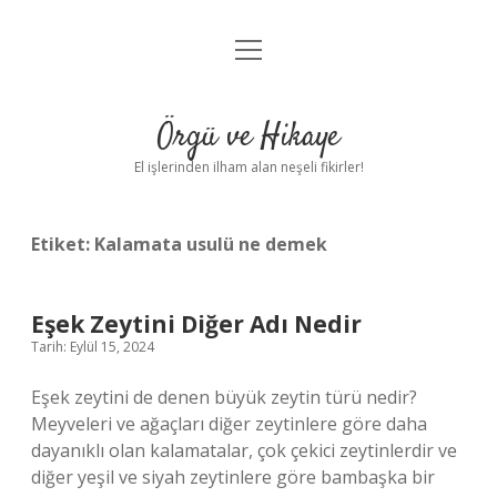
menüyü
Anasayfa
aç
Gizlilik Politikası
Örgü ve Hikaye
Yasal Uyarı
El işlerinden ilham alan neşeli fikirler!
Hakkımızda
Etiket:
Kalamata usulü ne demek
Eşek Zeytini Diğer Adı Nedir
Tarih: Eylül 15, 2024
Eşek zeytini de denen büyük zeytin türü nedir?
Meyveleri ve ağaçları diğer zeytinlere göre daha
dayanıklı olan kalamatalar, çok çekici zeytinlerdir ve
diğer yeşil ve siyah zeytinlere göre bambaşka bir