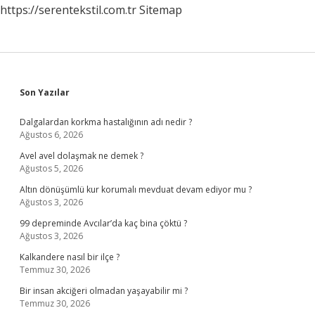
https://serentekstil.com.tr
Sitemap
Sidebar
Son Yazılar
Dalgalardan korkma hastalığının adı nedir ?
Ağustos 6, 2026
Avel avel dolaşmak ne demek ?
Ağustos 5, 2026
Altın dönüşümlü kur korumalı mevduat devam ediyor mu ?
Ağustos 3, 2026
99 depreminde Avcılar’da kaç bina çöktü ?
Ağustos 3, 2026
Kalkandere nasıl bir ilçe ?
Temmuz 30, 2026
Bir insan akciğeri olmadan yaşayabilir mi ?
Temmuz 30, 2026