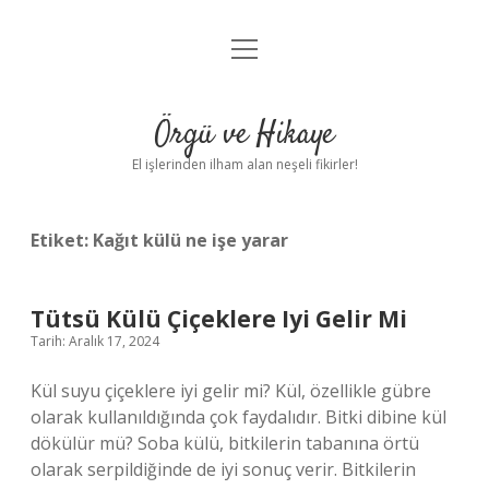
menüyü
Anasayfa
aç
Gizlilik Politikası
Örgü ve Hikaye
Yasal Uyarı
El işlerinden ilham alan neşeli fikirler!
Hakkımızda
Etiket:
Kağıt külü ne işe yarar
Tütsü Külü Çiçeklere Iyi Gelir Mi
Tarih: Aralık 17, 2024
Kül suyu çiçeklere iyi gelir mi? Kül, özellikle gübre
olarak kullanıldığında çok faydalıdır. Bitki dibine kül
dökülür mü? Soba külü, bitkilerin tabanına örtü
olarak serpildiğinde de iyi sonuç verir. Bitkilerin