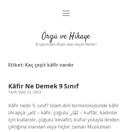
menüyü
Anasayfa
aç
Gizlilik Politikası
Örgü ve Hikaye
Yasal Uyarı
El işlerinden ilham alan neşeli fikirler!
Hakkımızda
Etiket:
Kaç çeşit kâfir vardır
Kâfir Ne Demek 9 Sınıf
Tarih: Eylül 23, 2024
Kâfir nedir 9. sınıf? İslam dinî terminolojisinde kâfir
(Arapça: كافر – kâfir, çoğulu: كفّار – kuffār, kadınlar
için kullanılır, çoğulu: kevafir), küfür yoluyla dinden
çıktığına inanılan veya hiçbir zaman Müslüman