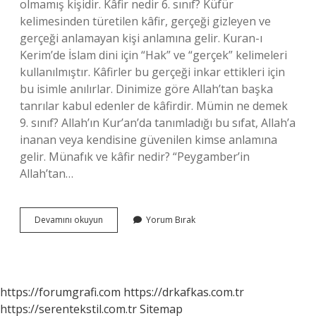
olmamış kişidir. Kâfir nedir 6. sınıf? Küfür
kelimesinden türetilen kâfir, gerçeği gizleyen ve
gerçeği anlamayan kişi anlamına gelir. Kuran-ı
Kerim’de İslam dini için “Hak” ve “gerçek” kelimeleri
kullanılmıştır. Kâfirler bu gerçeği inkar ettikleri için
bu isimle anılırlar. Dinimize göre Allah’tan başka
tanrılar kabul edenler de kâfirdir. Mümin ne demek
9. sınıf? Allah’ın Kur’an’da tanımladığı bu sıfat, Allah’a
inanan veya kendisine güvenilen kimse anlamına
gelir. Münafık ve kâfir nedir? “Peygamber’in
Allah’tan…
Kâfir
Devamını okuyun
Yorum Bırak
Ne
Demek
9
Sınıf
https://forumgrafi.com
https://drkafkas.com.tr
https://serentekstil.com.tr
Sitemap