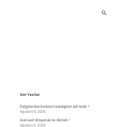
Sidebar
Son Yazılar
piabella
Dalgalardan korkma hastalığının adı nedir ?
Ağustos 6, 2026
Avel avel dolaşmak ne demek ?
Ağustos 5, 2026