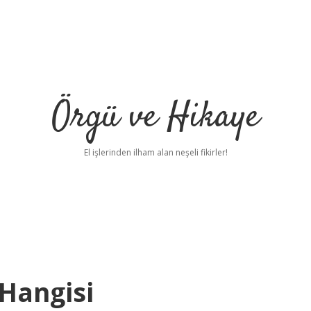
Örgü ve Hikaye
El işlerinden ilham alan neşeli fikirler!
 Hangisi