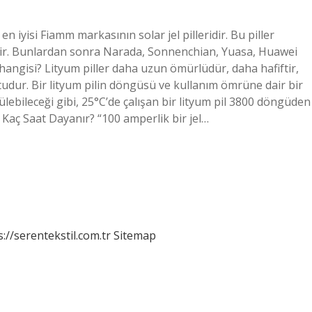
en iyisi Fiamm markasının solar jel pilleridir. Bu piller
edilir. Bunlardan sonra Narada, Sonnenchian, Yuasa, Huawei
angisi? Lityum piller daha uzun ömürlüdür, daha hafiftir,
studur. Bir lityum pilin döngüsü ve kullanım ömrüne dair bir
ülebileceği gibi, 25°C’de çalışan bir lityum pil 3800 döngüden
ü Kaç Saat Dayanır? “100 amperlik bir jel…
s://serentekstil.com.tr
Sitemap