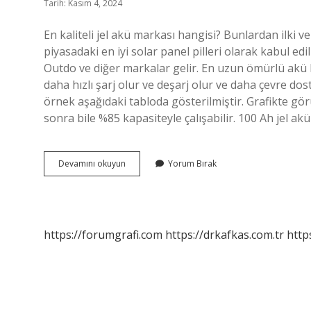
Tarih: Kasım 4, 2024
En kaliteli jel akü markası hangisi? Bunlardan ilki ve 
piyasadaki en iyi solar panel pilleri olarak kabul 
Outdo ve diğer markalar gelir. En uzun ömürlü akü h
daha hızlı şarj olur ve deşarj olur ve daha çevre do
örnek aşağıdaki tabloda gösterilmiştir. Grafikte gör
sonra bile %85 kapasiteyle çalışabilir. 100 Ah jel ak
En
Devamını okuyun
Yorum Bırak
Dayanıklı
Jel
Akü
Hangisi
https://forumgrafi.com
https://drkafkas.com.tr
http