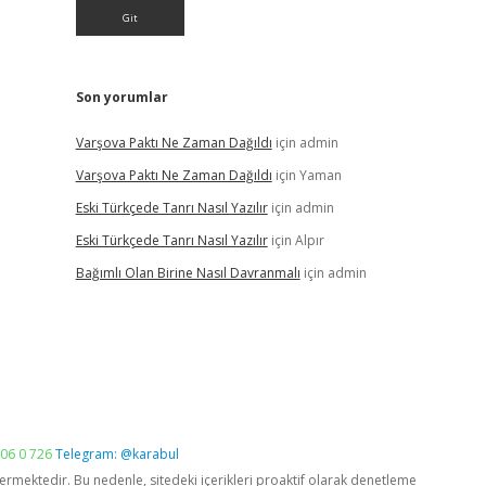
Son yorumlar
Varşova Paktı Ne Zaman Dağıldı
için
admin
Varşova Paktı Ne Zaman Dağıldı
için
Yaman
Eski Türkçede Tanrı Nasıl Yazılır
için
admin
Eski Türkçede Tanrı Nasıl Yazılır
için
Alpır
Bağımlı Olan Birine Nasıl Davranmalı
için
admin
06 0 726
Telegram: @karabul
vermektedir. Bu nedenle, sitedeki içerikleri proaktif olarak denetleme