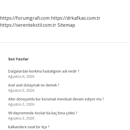
Demektir
https://forumgrafi.com
https://drkafkas.com.tr
https://serentekstil.com.tr
Sitemap
Sidebar
Son Yazılar
Dalgalardan korkma hastalığının adı nedir ?
Ağustos 6, 2026
Avel avel dolaşmak ne demek ?
Ağustos 5, 2026
Altın dönüşümlü kur korumalı mevduat devam ediyor mu ?
Ağustos 3, 2026
99 depreminde Avcılar’da kaç bina çöktü ?
Ağustos 3, 2026
Kalkandere nasıl bir ilçe ?