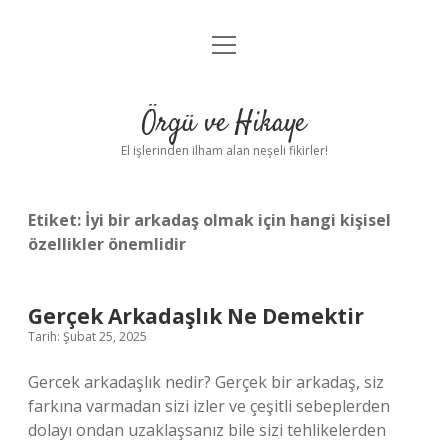
menüyü
Anasayfa
aç
Gizlilik Politikası
Örgü ve Hikaye
Yasal Uyarı
El işlerinden ilham alan neşeli fikirler!
Hakkımızda
Etiket:
İyi bir arkadaş olmak için hangi kişisel
özellikler önemlidir
Gerçek Arkadaşlık Ne Demektir
Tarih: Şubat 25, 2025
Gercek arkadaşlık nedir? Gerçek bir arkadaş, siz
farkına varmadan sizi izler ve çeşitli sebeplerden
dolayı ondan uzaklaşsanız bile sizi tehlikelerden