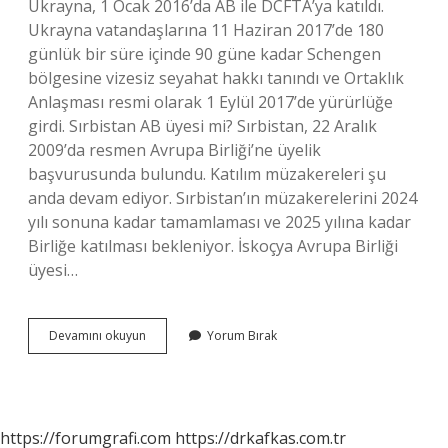
Ukrayna, 1 Ocak 2016’da AB ile DCFTA’ya katıldı.
Ukrayna vatandaşlarına 11 Haziran 2017’de 180
günlük bir süre içinde 90 güne kadar Schengen
bölgesine vizesiz seyahat hakkı tanındı ve Ortaklık
Anlaşması resmi olarak 1 Eylül 2017’de yürürlüğe
girdi. Sırbistan AB üyesi mi? Sırbistan, 22 Aralık
2009’da resmen Avrupa Birliği’ne üyelik
başvurusunda bulundu. Katılım müzakereleri şu
anda devam ediyor. Sırbistan’ın müzakerelerini 2024
yılı sonuna kadar tamamlaması ve 2025 yılına kadar
Birliğe katılması bekleniyor. İskoçya Avrupa Birliği
üyesi…
Moldova
Devamını okuyun
Yorum Bırak
Ab
Üyesi
Mı
https://forumgrafi.com
https://drkafkas.com.tr