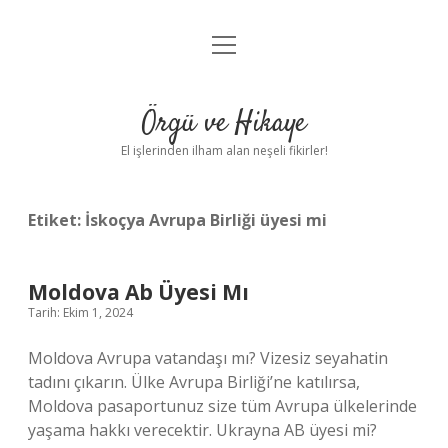
menüyü
Anasayfa
aç
Gizlilik Politikası
Örgü ve Hikaye
Yasal Uyarı
El işlerinden ilham alan neşeli fikirler!
Hakkımızda
Etiket:
İskoçya Avrupa Birliği üyesi mi
Moldova Ab Üyesi Mı
Tarih: Ekim 1, 2024
Moldova Avrupa vatandaşı mı? Vizesiz seyahatin
tadını çıkarın. Ülke Avrupa Birliği’ne katılırsa,
Moldova pasaportunuz size tüm Avrupa ülkelerinde
yaşama hakkı verecektir. Ukrayna AB üyesi mi?