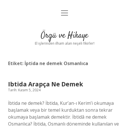
menüyü
Anasayfa
aç
Gizlilik Politikası
Örgü ve Hikaye
Yasal Uyarı
El işlerinden ilham alan neşeli fikirler!
Hakkımızda
Etiket:
İptida ne demek Osmanlıca
Ibtida Arapça Ne Demek
Tarih: Kasım 5, 2024
İbtida ne demek? İbtida, Kur’an-ı Kerim’i okumaya
başlamak veya bir temel kurduktan sonra tekrar
okumaya başlamak demektir. İbtidâ ne demek
Osmanlıca? İbtida, Osmanlı döneminde kullanılan ve