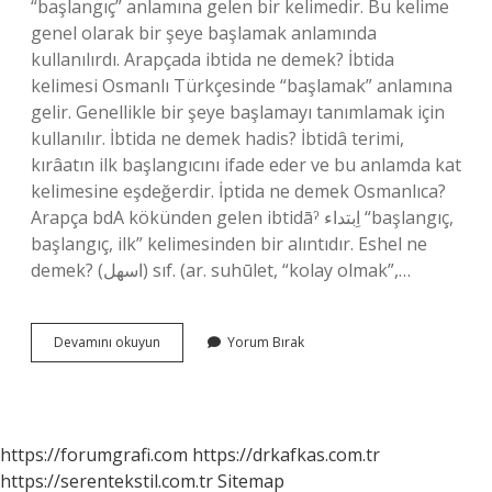
“başlangıç” anlamına gelen bir kelimedir. Bu kelime
genel olarak bir şeye başlamak anlamında
kullanılırdı. Arapçada ibtida ne demek? İbtida
kelimesi Osmanlı Türkçesinde “başlamak” anlamına
gelir. Genellikle bir şeye başlamayı tanımlamak için
kullanılır. İbtida ne demek hadis? İbtidâ terimi,
kırâatın ilk başlangıcını ifade eder ve bu anlamda kat
kelimesine eşdeğerdir. İptida ne demek Osmanlıca?
Arapça bdA kökünden gelen ibtidāˀ اِبتداء “başlangıç,
başlangıç, ilk” kelimesinden bir alıntıdır. Eshel ne
demek? (ﺍﺳﻬﻞ) sıf. (ar. suhūlet, “kolay olmak”,…
Ibtida
Devamını okuyun
Yorum Bırak
Arapça
Ne
Demek
https://forumgrafi.com
https://drkafkas.com.tr
https://serentekstil.com.tr
Sitemap