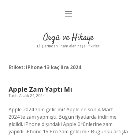
menüyü
Anasayfa
aç
Gizlilik Politikası
Örgü ve Hikaye
Yasal Uyarı
El işlerinden ilham alan neşeli fikirler!
Hakkımızda
Etiket:
iPhone 13 kaç lira 2024
Apple Zam Yaptı Mı
Tarih: Aralık 24, 2024
Apple 2024 zam gelir mi? Apple en son 4 Mart
2024’te zam yapmıştı. Bugün fiyatlarda indirime
gidildi. iPhone dışındaki Apple ürünlerine zam
yapıldı. iPhone 15 Pro zam geldi mi? Bugünkü artışla