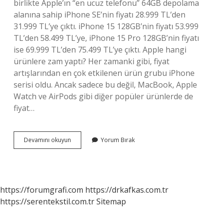
birlikte Apple’ın “en ucuz telefonu” 64GB depolama
alanına sahip iPhone SE’nin fiyatı 28.999 TL’den
31.999 TL’ye çıktı. iPhone 15 128GB’nin fiyatı 53.999
TL’den 58.499 TL’ye, iPhone 15 Pro 128GB’nin fiyatı
ise 69.999 TL’den 75.499 TL’ye çıktı. Apple hangi
ürünlere zam yaptı? Her zamanki gibi, fiyat
artışlarından en çok etkilenen ürün grubu iPhone
serisi oldu. Ancak sadece bu değil, MacBook, Apple
Watch ve AirPods gibi diğer popüler ürünlerde de
fiyat…
Apple
Devamını okuyun
Yorum Bırak
Zam
Yaptı
Mı
https://forumgrafi.com
https://drkafkas.com.tr
https://serentekstil.com.tr
Sitemap