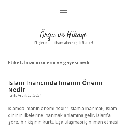
menüyü
Anasayfa
aç
Gizlilik Politikası
Örgü ve Hikaye
Yasal Uyarı
El işlerinden ilham alan neşeli fikirler!
Hakkımızda
Etiket:
İmanın önemi ve gayesi nedir
Islam Inancında Imanın Önemi
Nedir
Tarih: Aralık 25, 2024
İslamda imanın önemi nedir? İslam’a inanmak, İslam
dininin ilkelerine inanmak anlamına gelir. İslam’a
göre, bir kişinin kurtuluşa ulaşması için iman etmesi