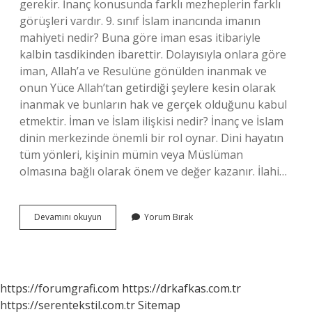
gerekir. İnanç konusunda farklı mezheplerin farklı
görüşleri vardır. 9. sınıf İslam inancında imanın
mahiyeti nedir? Buna göre iman esas itibariyle
kalbin tasdikinden ibarettir. Dolayısıyla onlara göre
iman, Allah’a ve Resulüne gönülden inanmak ve
onun Yüce Allah’tan getirdiği şeylere kesin olarak
inanmak ve bunların hak ve gerçek olduğunu kabul
etmektir. İman ve İslam ilişkisi nedir? İnanç ve İslam
dinin merkezinde önemli bir rol oynar. Dini hayatın
tüm yönleri, kişinin mümin veya Müslüman
olmasına bağlı olarak önem ve değer kazanır. İlahi…
Islam
Devamını okuyun
Yorum Bırak
Inancında
Imanın
Önemi
Nedir
https://forumgrafi.com
https://drkafkas.com.tr
https://serentekstil.com.tr
Sitemap