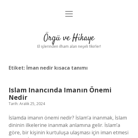
menüyü
Anasayfa
aç
Gizlilik Politikası
Örgü ve Hikaye
Yasal Uyarı
El işlerinden ilham alan neşeli fikirler!
Hakkımızda
Etiket:
İman nedir kısaca tanımı
Islam Inancında Imanın Önemi
Nedir
Tarih: Aralık 25, 2024
İslamda imanın önemi nedir? İslam’a inanmak, İslam
dininin ilkelerine inanmak anlamına gelir. İslam’a
göre, bir kişinin kurtuluşa ulaşması için iman etmesi