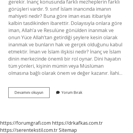
gerekir. İnanç konusunda farklı mezheplerin farklı
görüşleri vardır. 9. sınıf İslam inancında imanın
mahiyeti nedir? Buna göre iman esas itibariyle
kalbin tasdikinden ibarettir. Dolayısıyla onlara göre
iman, Allah’a ve Resulüne gönülden inanmak ve
onun Yüce Allah’tan getirdiği şeylere kesin olarak
inanmak ve bunların hak ve gerçek olduğunu kabul
etmektir. İman ve İslam ilişkisi nedir? İnanç ve İslam
dinin merkezinde önemli bir rol oynar. Dini hayatın
tüm yönleri, kişinin mümin veya Müslüman
olmasına bağlı olarak önem ve değer kazanır. İlahi…
Islam
Devamını okuyun
Yorum Bırak
Inancında
Imanın
Önemi
Nedir
https://forumgrafi.com
https://drkafkas.com.tr
https://serentekstil.com.tr
Sitemap