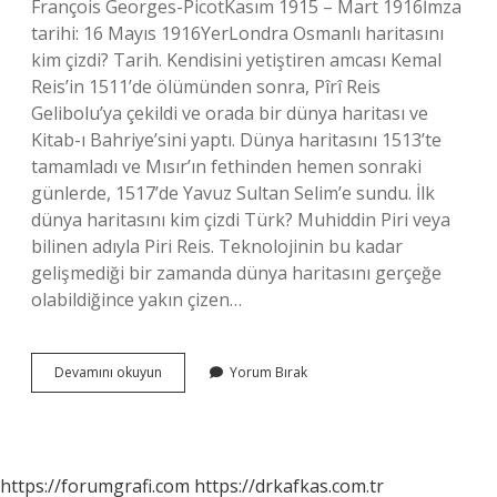
François Georges-PicotKasım 1915 – Mart 1916İmza
tarihi: 16 Mayıs 1916YerLondra Osmanlı haritasını
kim çizdi? Tarih. Kendisini yetiştiren amcası Kemal
Reis’in 1511’de ölümünden sonra, Pîrî Reis
Gelibolu’ya çekildi ve orada bir dünya haritası ve
Kitab-ı Bahriye’sini yaptı. Dünya haritasını 1513’te
tamamladı ve Mısır’ın fethinden hemen sonraki
günlerde, 1517’de Yavuz Sultan Selim’e sundu. İlk
dünya haritasını kim çizdi Türk? Muhiddin Piri veya
bilinen adıyla Piri Reis. Teknolojinin bu kadar
gelişmediği bir zamanda dünya haritasını gerçeğe
olabildiğince yakın çizen…
Orta
Devamını okuyun
Yorum Bırak
Doğu
Haritasını
Kim
Çizdi
https://forumgrafi.com
https://drkafkas.com.tr