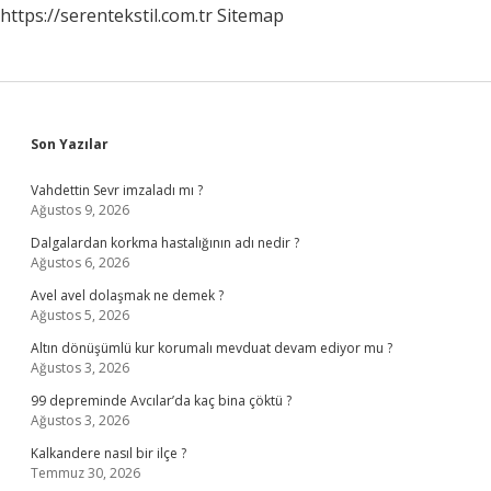
https://serentekstil.com.tr
Sitemap
Sidebar
Son Yazılar
Vahdettin Sevr imzaladı mı ?
Ağustos 9, 2026
Dalgalardan korkma hastalığının adı nedir ?
Ağustos 6, 2026
Avel avel dolaşmak ne demek ?
Ağustos 5, 2026
Altın dönüşümlü kur korumalı mevduat devam ediyor mu ?
Ağustos 3, 2026
99 depreminde Avcılar’da kaç bina çöktü ?
Ağustos 3, 2026
Kalkandere nasıl bir ilçe ?
Temmuz 30, 2026