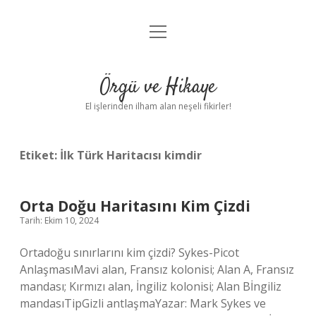
menüyü
Anasayfa
aç
Gizlilik Politikası
Örgü ve Hikaye
Yasal Uyarı
El işlerinden ilham alan neşeli fikirler!
Hakkımızda
Etiket:
İlk Türk Haritacısı kimdir
Orta Doğu Haritasını Kim Çizdi
Tarih: Ekim 10, 2024
Ortadoğu sınırlarını kim çizdi? Sykes-Picot
AnlaşmasıMavi alan, Fransız kolonisi; Alan A, Fransız
mandası; Kırmızı alan, İngiliz kolonisi; Alan Bİngiliz
mandasıTipGizli antlaşmaYazar: Mark Sykes ve