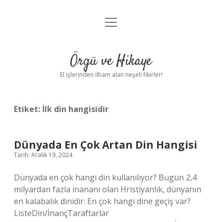
menüyü
Anasayfa
aç
Gizlilik Politikası
Örgü ve Hikaye
Yasal Uyarı
El işlerinden ilham alan neşeli fikirler!
Hakkımızda
Etiket:
İlk din hangisidir
Dünyada En Çok Artan Din Hangisi
Tarih: Aralık 19, 2024
Dünyada en çok hangi din kullanılıyor? Bugün 2,4
milyardan fazla inananı olan Hristiyanlık, dünyanın
en kalabalık dinidir. En çok hangi dine geçiş var?
ListeDin/İnançTaraftarlar