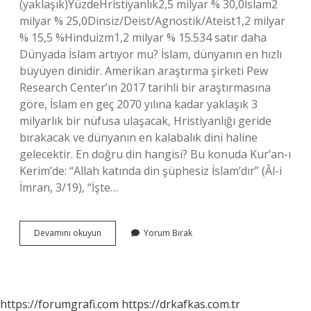
(yaklaşık)YüzdeHristiyanlık2,5 milyar % 30,0İslam2
milyar % 25,0Dinsiz/Deist/Agnostik/Ateist1,2 milyar
% 15,5 %Hinduizm1,2 milyar % 15.534 satır daha
Dünyada İslam artıyor mu? İslam, dünyanın en hızlı
büyüyen dinidir. Amerikan araştırma şirketi Pew
Research Center’ın 2017 tarihli bir araştırmasına
göre, İslam en geç 2070 yılına kadar yaklaşık 3
milyarlık bir nüfusa ulaşacak, Hristiyanlığı geride
bırakacak ve dünyanın en kalabalık dini haline
gelecektir. En doğru din hangisi? Bu konuda Kur’an-ı
Kerim’de: “Allah katında din şüphesiz İslam’dır” (Âl-i
İmran, 3/19), “İşte…
Dünyada
Devamını okuyun
Yorum Bırak
En
Çok
Artan
Din
Hangisi
https://forumgrafi.com
https://drkafkas.com.tr