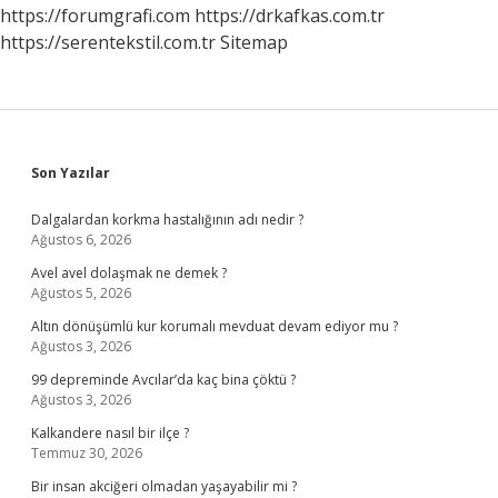
https://forumgrafi.com
https://drkafkas.com.tr
https://serentekstil.com.tr
Sitemap
Sidebar
Son Yazılar
Dalgalardan korkma hastalığının adı nedir ?
Ağustos 6, 2026
Avel avel dolaşmak ne demek ?
Ağustos 5, 2026
Altın dönüşümlü kur korumalı mevduat devam ediyor mu ?
Ağustos 3, 2026
99 depreminde Avcılar’da kaç bina çöktü ?
Ağustos 3, 2026
Kalkandere nasıl bir ilçe ?
Temmuz 30, 2026
Bir insan akciğeri olmadan yaşayabilir mi ?