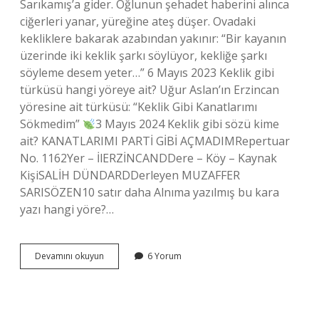
Sarıkamış’a gider. Oğlunun şehadet haberini alınca
ciğerleri yanar, yüreğine ateş düşer. Ovadaki
kekliklere bakarak azabından yakınır: “Bir kayanın
üzerinde iki keklik şarkı söylüyor, kekliğe şarkı
söyleme desem yeter…” 6 Mayıs 2023 Keklik gibi
türküsü hangi yöreye ait? Uğur Aslan’ın Erzincan
yöresine ait türküsü: “Keklik Gibi Kanatlarımı
Sökmedim”
3 Mayıs 2024 Keklik gibi sözü kime
ait? KANATLARIMI PARTİ GİBİ AÇMADIMRepertuar
No. 1162Yer – İlERZİNCANDDere – Köy – Kaynak
KişiSALİH DÜNDARDDerleyen MUZAFFER
SARISÖZEN10 satır daha Alnıma yazılmış bu kara
yazı hangi yöre?…
Keklik
Devamını okuyun
6 Yorum
Gibi
Türküsünün
Hikayesi
Nedir