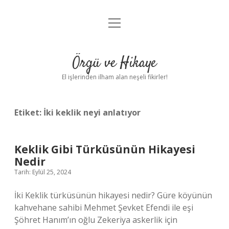
menüyü
Anasayfa
aç
Gizlilik Politikası
Örgü ve Hikaye
Yasal Uyarı
El işlerinden ilham alan neşeli fikirler!
Hakkımızda
Etiket:
İki keklik neyi anlatıyor
Keklik Gibi Türküsünün Hikayesi
Nedir
Tarih: Eylül 25, 2024
İki Keklik türküsünün hikayesi nedir? Güre köyünün
kahvehane sahibi Mehmet Şevket Efendi ile eşi
Şöhret Hanım’ın oğlu Zekeriya askerlik için