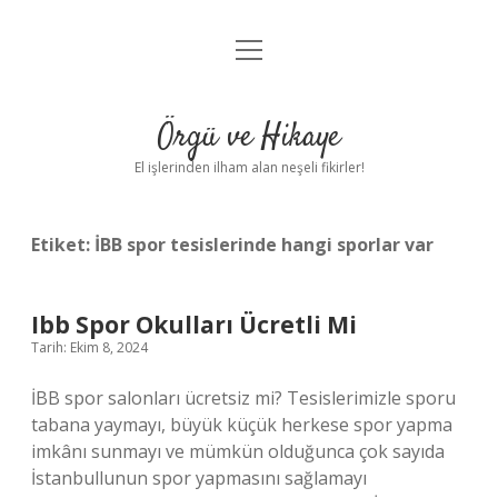
menüyü
Anasayfa
aç
Gizlilik Politikası
Örgü ve Hikaye
Yasal Uyarı
El işlerinden ilham alan neşeli fikirler!
Hakkımızda
Etiket:
İBB spor tesislerinde hangi sporlar var
Ibb Spor Okulları Ücretli Mi
Tarih: Ekim 8, 2024
İBB spor salonları ücretsiz mi? Tesislerimizle sporu
tabana yaymayı, büyük küçük herkese spor yapma
imkânı sunmayı ve mümkün olduğunca çok sayıda
İstanbullunun spor yapmasını sağlamayı