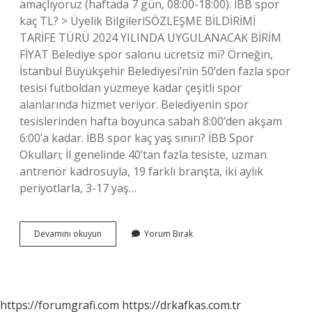
amaçlıyoruz (haftada 7 gün, 08:00-18:00). İBB spor
kaç TL? > Üyelik BilgileriSÖZLEŞME BİLDİRİMİ
TARİFE TÜRÜ 2024 YILINDA UYGULANACAK BİRİM
FİYAT Belediye spor salonu ücretsiz mi? Örneğin,
İstanbul Büyükşehir Belediyesi’nin 50’den fazla spor
tesisi futboldan yüzmeye kadar çeşitli spor
alanlarında hizmet veriyor. Belediyenin spor
tesislerinden hafta boyunca sabah 8:00’den akşam
6:00’a kadar. İBB spor kaç yaş sınırı? İBB Spor
Okulları; İl genelinde 40’tan fazla tesiste, uzman
antrenör kadrosuyla, 19 farklı branşta, iki aylık
periyotlarla, 3-17 yaş…
Ibb
Devamını okuyun
Yorum Bırak
Spor
Okulları
Ücretli
Mi
https://forumgrafi.com
https://drkafkas.com.tr