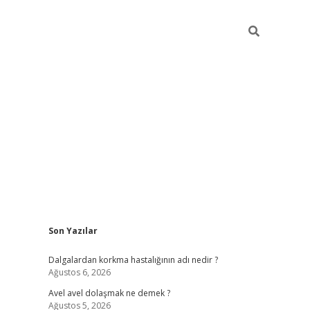
Sidebar
Son Yazılar
piabellacasino
Dalgalardan korkma hastalığının adı nedir ?
Ağustos 6, 2026
Avel avel dolaşmak ne demek ?
Ağustos 5, 2026