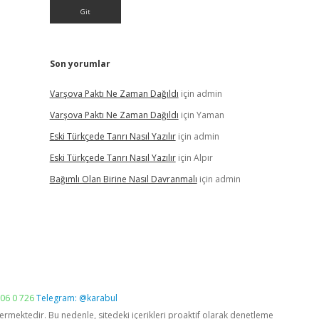
Son yorumlar
Varşova Paktı Ne Zaman Dağıldı
için
admin
Varşova Paktı Ne Zaman Dağıldı
için
Yaman
Eski Türkçede Tanrı Nasıl Yazılır
için
admin
Eski Türkçede Tanrı Nasıl Yazılır
için
Alpır
Bağımlı Olan Birine Nasıl Davranmalı
için
admin
06 0 726
Telegram: @karabul
vermektedir. Bu nedenle, sitedeki içerikleri proaktif olarak denetleme