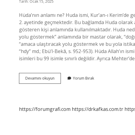
Tarih: Ocak 15, 2025
Hüda’nın anlamı ne? Huda ismi, Kur’an-ı Kerim’de ge
2. ayetinde geçmektedir. Bu bağlamda Huda olarak 
gösteren kişi anlamında kullanılmaktadır. Huda ned
yolu göstermek” anlamında bir mastar olarak, “doğru 
“amaca ulaştıracak yolu göstermek ve bu yola istik
“hdy” md.; Ebü’l-Bekā, s. 952-953). Hüda Allah’ın is
isimleri bu 99 isimle sınırlı değildir. Ayrıca Mehter’d
Kurana
Devamını okuyun
Yorum Bırak
Neden
Hüda
Denir
https://forumgrafi.com
https://drkafkas.com.tr
http