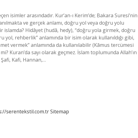
çen isimler arasındadır. Kur’an-ı Kerim’de; Bakara Suresi’nin
anılmakta ve gerçek anlamı, doğru yol veya doğru yolu
ir islamda? Hidâyet (hudâ, hedy), “doğru yola girmek, doğru
yol, rehberlik” anlamında bir isim olarak kullanıldığı gibi,
amet vermek” anlamında da kullanılabilir (Kāmus tercümesi
mi mi? Kuran’da sayı olarak geçmez. İslam toplumunda Allah’ın
e Şafi, Kafi, Hannan,…
s://serentekstil.com.tr
Sitemap