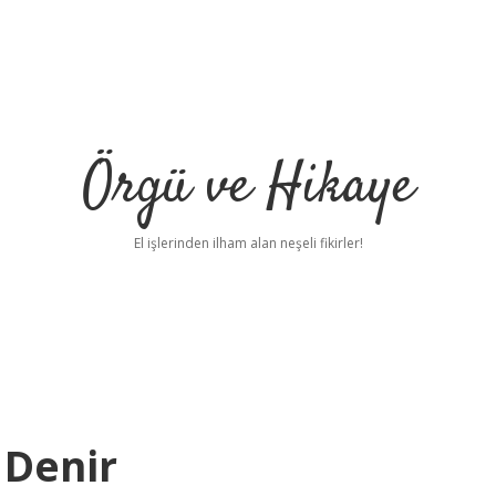
Örgü ve Hikaye
El işlerinden ilham alan neşeli fikirler!
Denir