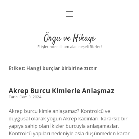
menüyü
Anasayfa
aç
Gizlilik Politikası
Örgü ve Hikaye
Yasal Uyarı
El işlerinden ilham alan neşeli fikirler!
Hakkımızda
Etiket:
Hangi burçlar birbirine zıttır
Akrep Burcu Kimlerle Anlaşmaz
Tarih: Ekim 3, 2024
Akrep burcu kimle anlaşamaz? Kontrolcü ve
duygusal olarak yoğun Akrep kadınları, kararsız bir
yapıya sahip olan İkizler burcuyla anlaşamazlar.
Kontrolcü yapıları nedeniyle asla düşünmeden karar