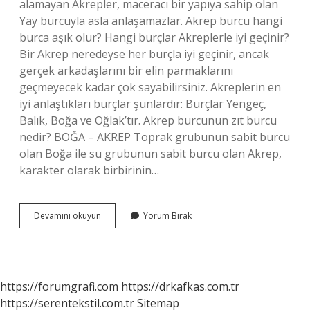
alamayan Akrepler, maceracı bir yapıya sahip olan
Yay burcuyla asla anlaşamazlar. Akrep burcu hangi
burca aşık olur? Hangi burçlar Akreplerle iyi geçinir?
Bir Akrep neredeyse her burçla iyi geçinir, ancak
gerçek arkadaşlarını bir elin parmaklarını
geçmeyecek kadar çok sayabilirsiniz. Akreplerin en
iyi anlaştıkları burçlar şunlardır: Burçlar Yengeç,
Balık, Boğa ve Oğlak’tır. Akrep burcunun zıt burcu
nedir? BOĞA – AKREP Toprak grubunun sabit burcu
olan Boğa ile su grubunun sabit burcu olan Akrep,
karakter olarak birbirinin…
Akrep
Devamını okuyun
Yorum Bırak
Burcu
Kimlerle
Anlaşmaz
https://forumgrafi.com
https://drkafkas.com.tr
https://serentekstil.com.tr
Sitemap