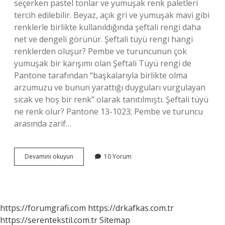
seçerken pastel tonlar ve yumuşak renk paletleri
tercih edilebilir. Beyaz, açık gri ve yumuşak mavi gibi
renklerle birlikte kullanıldığında şeftali rengi daha
net ve dengeli görünür. Şeftali tüyü rengi hangi
renklerden oluşur? Pembe ve turuncunun çok
yumuşak bir karışımı olan Şeftali Tüyü rengi de
Pantone tarafından “başkalarıyla birlikte olma
arzumuzu ve bunun yarattığı duyguları vurgulayan
sıcak ve hoş bir renk” olarak tanıtılmıştı. Şeftali tüyü
ne renk olur? Pantone 13-1023; Pembe ve turuncu
arasında zarif…
Şeftali
Devamını okuyun
10 Yorum
Rengi
Nasıl
Bir
Renk
https://forumgrafi.com
https://drkafkas.com.tr
https://serentekstil.com.tr
Sitemap