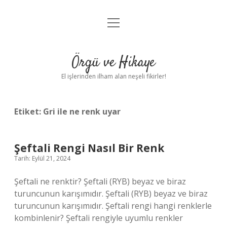
menüyü
Anasayfa
aç
Gizlilik Politikası
Örgü ve Hikaye
Yasal Uyarı
El işlerinden ilham alan neşeli fikirler!
Hakkımızda
Etiket:
Gri ile ne renk uyar
Şeftali Rengi Nasıl Bir Renk
Tarih: Eylül 21, 2024
Şeftali ne renktir? Şeftali (RYB) beyaz ve biraz
turuncunun karışımıdır. Şeftali (RYB) beyaz ve biraz
turuncunun karışımıdır. Şeftali rengi hangi renklerle
kombinlenir? Şeftali rengiyle uyumlu renkler