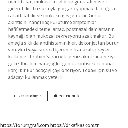
nemli tutar, mukusu inceltir ve geniz akıntısını
giderebilir. Tuzlu suyla gargara yapmak da boğazı
rahatlatabilir ve mukusu gevşetebilir. Geniz
akıntısını hangi ilaç kurutur? Semptomları
hafifletmedeki temel amaç, postnazal damlamanın
kaynağı olan mukozal sekresyonu azaltmaktır. Bu
amaçla sıklıkla antihistaminikler, dekonjestan burun
spreyleri veya steroid içeren intranazal spreyler
kullanılır. İbrahim Saraçoğlu geniz akıntısına ne iyi
gelir? İbrahim Saraçoğlu, geniz akıntısı sorununa
karşı bir kür adaçayı çayı öneriyor. Tedavi için su ve
adaçayı kullanmak yeterli.…
Geniz
Devamını okuyun
Yorum Bırak
Akıntısını
En
Hızlı
Ne
Keser
https://forumgrafi.com
https://drkafkas.com.tr