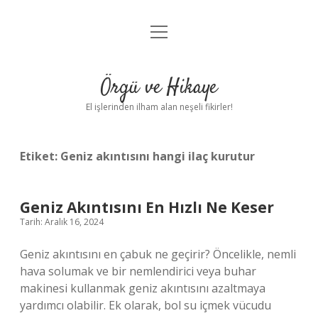
menüyü
Anasayfa
aç
Gizlilik Politikası
Örgü ve Hikaye
Yasal Uyarı
El işlerinden ilham alan neşeli fikirler!
Hakkımızda
Etiket:
Geniz akıntısını hangi ilaç kurutur
Geniz Akıntısını En Hızlı Ne Keser
Tarih: Aralık 16, 2024
Geniz akıntısını en çabuk ne geçirir? Öncelikle, nemli
hava solumak ve bir nemlendirici veya buhar
makinesi kullanmak geniz akıntısını azaltmaya
yardımcı olabilir. Ek olarak, bol su içmek vücudu