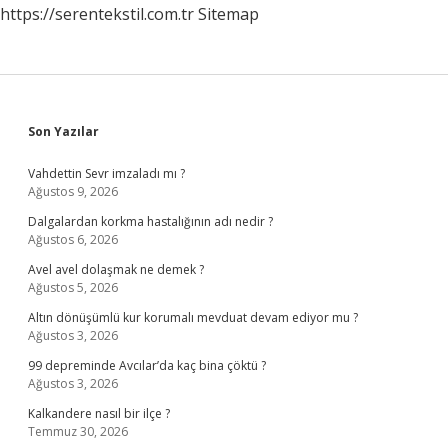
https://serentekstil.com.tr
Sitemap
Sidebar
Son Yazılar
Vahdettin Sevr imzaladı mı ?
Ağustos 9, 2026
Dalgalardan korkma hastalığının adı nedir ?
Ağustos 6, 2026
Avel avel dolaşmak ne demek ?
Ağustos 5, 2026
Altın dönüşümlü kur korumalı mevduat devam ediyor mu ?
Ağustos 3, 2026
99 depreminde Avcılar’da kaç bina çöktü ?
Ağustos 3, 2026
Kalkandere nasıl bir ilçe ?
Temmuz 30, 2026