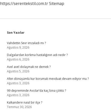
https://serentekstil.com.tr
Sitemap
Sidebar
Son Yazılar
Vahdettin Sevr imzaladı mı ?
Ağustos 9, 2026
Dalgalardan korkma hastalığının adı nedir ?
Ağustos 6, 2026
Avel avel dolaşmak ne demek ?
Ağustos 5, 2026
Altın dönüşümlü kur korumalı mevduat devam ediyor mu ?
Ağustos 3, 2026
99 depreminde Avcılar’da kaç bina çöktü ?
Ağustos 3, 2026
Kalkandere nasıl bir ilçe ?
Temmuz 30, 2026