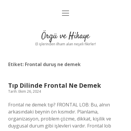
menüyü
Anasayfa
aç
Gizlilik Politikası
Örgü ve Hikaye
Yasal Uyarı
El işlerinden ilham alan neşeli fikirler!
Hakkımızda
Etiket:
Frontal duruş ne demek
Tıp Dilinde Frontal Ne Demek
Tarih: Ekim 26, 2024
Frontal ne demek tıp? FRONTAL LOB: Bu, alnın
arkasındaki beynin ön kısmıdır. Planlama,
organizasyon, problem çözme, dikkat, kişilik ve
duygusal durum gibi işlevleri vardır. Frontal lob