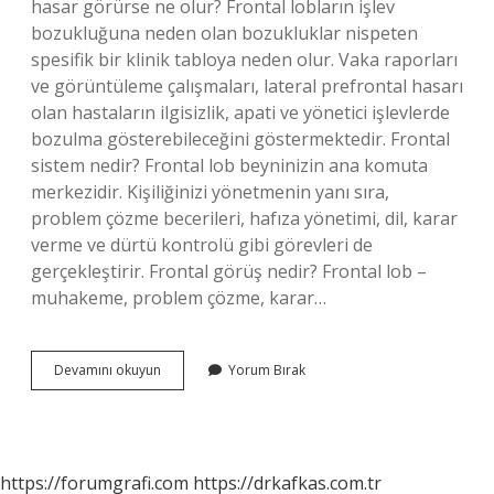
hasar görürse ne olur? Frontal lobların işlev
bozukluğuna neden olan bozukluklar nispeten
spesifik bir klinik tabloya neden olur. Vaka raporları
ve görüntüleme çalışmaları, lateral prefrontal hasarı
olan hastaların ilgisizlik, apati ve yönetici işlevlerde
bozulma gösterebileceğini göstermektedir. Frontal
sistem nedir? Frontal lob beyninizin ana komuta
merkezidir. Kişiliğinizi yönetmenin yanı sıra,
problem çözme becerileri, hafıza yönetimi, dil, karar
verme ve dürtü kontrolü gibi görevleri de
gerçekleştirir. Frontal görüş nedir? Frontal lob –
muhakeme, problem çözme, karar…
Tıp
Devamını okuyun
Yorum Bırak
Dilinde
Frontal
Ne
Demek
https://forumgrafi.com
https://drkafkas.com.tr