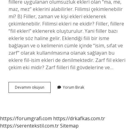
fiillere uygulanan olumsuzluk ekleri olan “ma, me,
maz, mez” eklerini alabilirler. Fiilimsi çekimlenebilir
mi? B) Fiiller, zaman ve kişi ekleri eklenerek
çekimlenebilir. Fiilimsi ekleri ne ekidir? Fiiller, fiillere
“fiil ekleri” eklenerek oluşturulur. Yani fiiller bazı
eklerle söz haline gelir. Eklendiği fiili bir isme
bağlayan ve o kelimenin cümle içinde “isim, sıfat ve
zarf” olarak kullanılmasına olanak sağlayan bu
eklere fiil-isim ekleri de denilmektedir. Zarf fiil ekleri
çekim eki midir? Zarf fiilleri fiil gövdelerine ve…
Fiilimsi
Devamını okuyun
Yorum Bırak
Çekim
Eki
Mi
https://forumgrafi.com
https://drkafkas.com.tr
https://serentekstil.com.tr
Sitemap