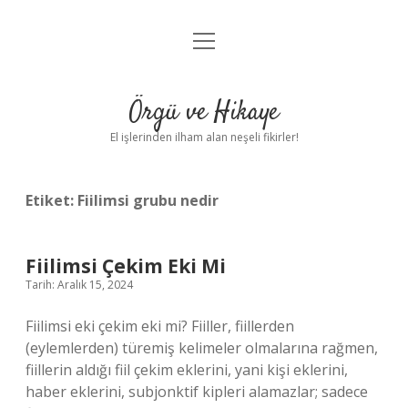
menüyü
Anasayfa
aç
Gizlilik Politikası
Örgü ve Hikaye
Yasal Uyarı
El işlerinden ilham alan neşeli fikirler!
Hakkımızda
Etiket:
Fiilimsi grubu nedir
Fiilimsi Çekim Eki Mi
Tarih: Aralık 15, 2024
Fiilimsi eki çekim eki mi? Fiiller, fiillerden
(eylemlerden) türemiş kelimeler olmalarına rağmen,
fiillerin aldığı fiil çekim eklerini, yani kişi eklerini,
haber eklerini, subjonktif kipleri alamazlar; sadece