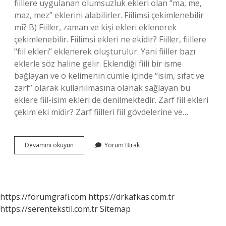
fiillere uygulanan olumsuzluk ekleri olan “ma, me,
maz, mez” eklerini alabilirler. Fiilimsi çekimlenebilir
mi? B) Fiiller, zaman ve kişi ekleri eklenerek
çekimlenebilir. Fiilimsi ekleri ne ekidir? Fiiller, fiillere
“fiil ekleri” eklenerek oluşturulur. Yani fiiller bazı
eklerle söz haline gelir. Eklendiği fiili bir isme
bağlayan ve o kelimenin cümle içinde “isim, sıfat ve
zarf” olarak kullanılmasına olanak sağlayan bu
eklere fiil-isim ekleri de denilmektedir. Zarf fiil ekleri
çekim eki midir? Zarf fiilleri fiil gövdelerine ve…
Fiilimsi
Devamını okuyun
Yorum Bırak
Çekim
Eki
Mi
https://forumgrafi.com
https://drkafkas.com.tr
https://serentekstil.com.tr
Sitemap