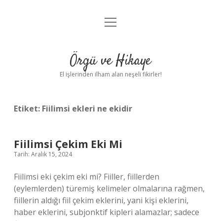
menüyü
Anasayfa
aç
Gizlilik Politikası
Örgü ve Hikaye
Yasal Uyarı
El işlerinden ilham alan neşeli fikirler!
Hakkımızda
Etiket:
Fiilimsi ekleri ne ekidir
Fiilimsi Çekim Eki Mi
Tarih: Aralık 15, 2024
Fiilimsi eki çekim eki mi? Fiiller, fiillerden
(eylemlerden) türemiş kelimeler olmalarına rağmen,
fiillerin aldığı fiil çekim eklerini, yani kişi eklerini,
haber eklerini, subjonktif kipleri alamazlar; sadece