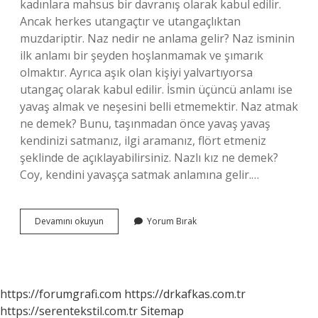
kadınlara mahsus bir davranış olarak kabul edilir.
Ancak herkes utangaçtır ve utangaçlıktan
muzdariptir. Naz nedir ne anlama gelir? Naz isminin
ilk anlamı bir şeyden hoşlanmamak ve şımarık
olmaktır. Ayrıca aşık olan kişiyi yalvartıyorsa
utangaç olarak kabul edilir. İsmin üçüncü anlamı ise
yavaş almak ve neşesini belli etmemektir. Naz atmak
ne demek? Bunu, taşınmadan önce yavaş yavaş
kendinizi satmanız, ilgi aramanız, flört etmeniz
şeklinde de açıklayabilirsiniz. Nazlı kız ne demek?
Coy, kendini yavaşça satmak anlamına gelir.…
Naz
Devamını okuyun
Yorum Bırak
Yapmak
Ne
Anlama
Gelir
https://forumgrafi.com
https://drkafkas.com.tr
https://serentekstil.com.tr
Sitemap