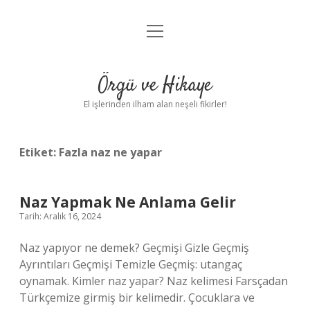
menüyü
Anasayfa
aç
Gizlilik Politikası
Örgü ve Hikaye
Yasal Uyarı
El işlerinden ilham alan neşeli fikirler!
Hakkımızda
Etiket:
Fazla naz ne yapar
Naz Yapmak Ne Anlama Gelir
Tarih: Aralık 16, 2024
Naz yapıyor ne demek? Geçmişi Gizle Geçmiş
Ayrıntıları Geçmişi Temizle Geçmiş: utangaç
oynamak. Kimler naz yapar? Naz kelimesi Farsçadan
Türkçemize girmiş bir kelimedir. Çocuklara ve