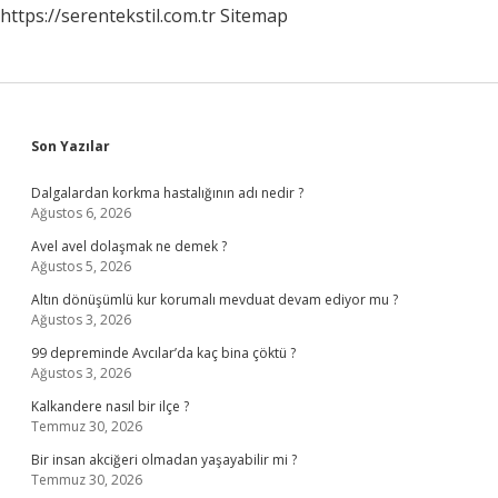
https://serentekstil.com.tr
Sitemap
Sidebar
Son Yazılar
Dalgalardan korkma hastalığının adı nedir ?
Ağustos 6, 2026
Avel avel dolaşmak ne demek ?
Ağustos 5, 2026
Altın dönüşümlü kur korumalı mevduat devam ediyor mu ?
Ağustos 3, 2026
99 depreminde Avcılar’da kaç bina çöktü ?
Ağustos 3, 2026
Kalkandere nasıl bir ilçe ?
Temmuz 30, 2026
Bir insan akciğeri olmadan yaşayabilir mi ?
Temmuz 30, 2026