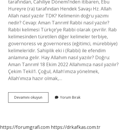
tarafından, Cahiliye Dönemi’nden itibaren, Ebu
Hureyre (ra) tarafından Hendek Savaşı Hz. Allah
Allah nasıl yazılır TDK? Kelimenin doğru yazımı
nedir? Cevap: Aman Tanrım! Rabbi nasıl yazılır?
Rabbi kelimesi Türkçe’ye Rabbi olarak çevrilir. Rab
kelimesinden türetilen diğer kelimeler terbiye,
governoress ve governoress (eğitimci, mürebbiye)
kelimeleridir. Sahiplik eki i (Rabbi) ile efendim
anlamına gelir. Hay Allahım nasıl yazılır? Doğru:
Aman Tanrım! 18 Ekim 2022 Allahımıza nasıl yazılır?
Çekim Tekil1. Çoğul, Allah’ımıza yönelmek,
Allah’ımıza hazır olmak,…
Allahınıza
Devamını okuyun
Yorum Bırak
Nasıl
Yazılır
https://forumgrafi.com
https://drkafkas.com.tr