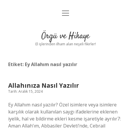
menüyü
Anasayfa
aç
Gizlilik Politikası
Örgü ve Hikaye
Yasal Uyarı
El işlerinden ilham alan neşeli fikirler!
Hakkımızda
Etiket:
Ey Allahım nasıl yazılır
Allahınıza Nasıl Yazılır
Tarih: Aralık 15, 2024
Ey Allahım nasıl yazılır? Özel isimlere veya isimlere
karşılık olarak kullanılan saygı ifadelerine eklenen
iyelik, hal ve bildirme ekleri kesme işaretiyle ayrılır7:
Aman Allah’ım, Abbasiler Devleti’nde, Cebrail