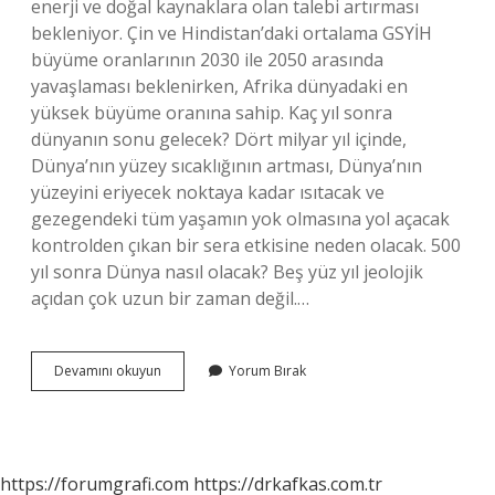
enerji ve doğal kaynaklara olan talebi artırması
bekleniyor. Çin ve Hindistan’daki ortalama GSYİH
büyüme oranlarının 2030 ile 2050 arasında
yavaşlaması beklenirken, Afrika dünyadaki en
yüksek büyüme oranına sahip. Kaç yıl sonra
dünyanın sonu gelecek? Dört milyar yıl içinde,
Dünya’nın yüzey sıcaklığının artması, Dünya’nın
yüzeyini eriyecek noktaya kadar ısıtacak ve
gezegendeki tüm yaşamın yok olmasına yol açacak
kontrolden çıkan bir sera etkisine neden olacak. 500
yıl sonra Dünya nasıl olacak? Beş yüz yıl jeolojik
açıdan çok uzun bir zaman değil.…
50
Devamını okuyun
Yorum Bırak
Milyon
Yıl
Sonra
Dünya
Nasıl
https://forumgrafi.com
https://drkafkas.com.tr
Olacak