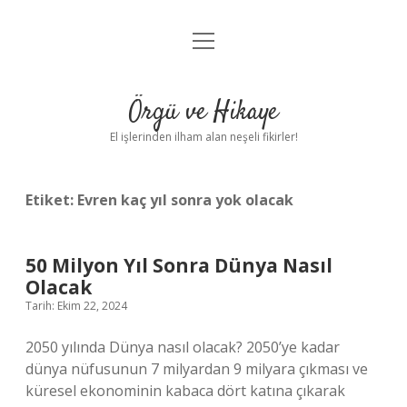
menüyü
Anasayfa
aç
Gizlilik Politikası
Örgü ve Hikaye
Yasal Uyarı
El işlerinden ilham alan neşeli fikirler!
Hakkımızda
Etiket:
Evren kaç yıl sonra yok olacak
50 Milyon Yıl Sonra Dünya Nasıl
Olacak
Tarih: Ekim 22, 2024
2050 yılında Dünya nasıl olacak? 2050’ye kadar
dünya nüfusunun 7 milyardan 9 milyara çıkması ve
küresel ekonominin kabaca dört katına çıkarak