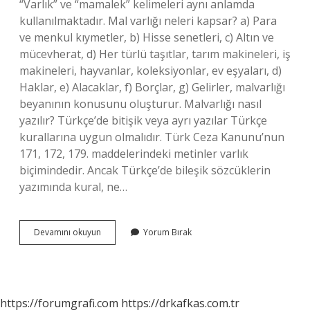
“Varlık” ve “mamalek” kelimeleri aynı anlamda
kullanılmaktadır. Mal varlığı neleri kapsar? a) Para
ve menkul kıymetler, b) Hisse senetleri, c) Altın ve
mücevherat, d) Her türlü taşıtlar, tarım makineleri, iş
makineleri, hayvanlar, koleksiyonlar, ev eşyaları, d)
Haklar, e) Alacaklar, f) Borçlar, g) Gelirler, malvarlığı
beyanının konusunu oluşturur. Malvarlığı nasıl
yazılır? Türkçe’de bitişik veya ayrı yazılar Türkçe
kurallarına uygun olmalıdır. Türk Ceza Kanunu’nun
171, 172, 179. maddelerindeki metinler varlık
biçimindedir. Ancak Türkçe’de bileşik sözcüklerin
yazımında kural, ne…
Malvarligi
Devamını okuyun
Yorum Bırak
Ne
Demek
https://forumgrafi.com
https://drkafkas.com.tr