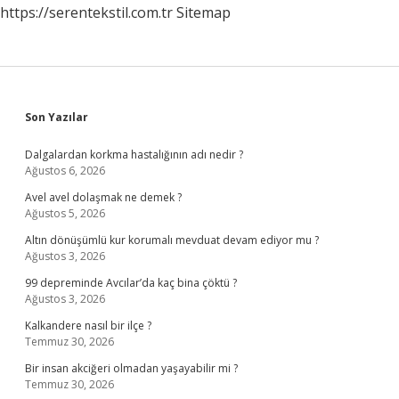
https://serentekstil.com.tr
Sitemap
Sidebar
Son Yazılar
Dalgalardan korkma hastalığının adı nedir ?
Ağustos 6, 2026
Avel avel dolaşmak ne demek ?
Ağustos 5, 2026
Altın dönüşümlü kur korumalı mevduat devam ediyor mu ?
Ağustos 3, 2026
99 depreminde Avcılar’da kaç bina çöktü ?
Ağustos 3, 2026
Kalkandere nasıl bir ilçe ?
Temmuz 30, 2026
Bir insan akciğeri olmadan yaşayabilir mi ?
Temmuz 30, 2026