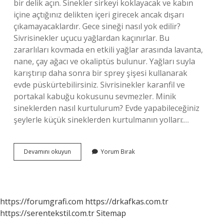
bir delik açın. Sinekler sirkeyi koklayacak ve kabın
içine açtığınız delikten içeri girecek ancak dışarı
çıkamayacaklardır. Gece sineği nasıl yok edilir?
Sivrisinekler uçucu yağlardan kaçınırlar. Bu
zararlıları kovmada en etkili yağlar arasında lavanta,
nane, çay ağacı ve okaliptüs bulunur. Yağları suyla
karıştırıp daha sonra bir sprey şişesi kullanarak
evde püskürtebilirsiniz. Sivrisinekler karanfil ve
portakal kabuğu kokusunu sevmezler. Minik
sineklerden nasıl kurtulurum? Evde yapabileceğiniz
şeylerle küçük sineklerden kurtulmanın yolları:…
Sineği
Devamını okuyun
Yorum Bırak
Ne
Yok
Eder
https://forumgrafi.com
https://drkafkas.com.tr
https://serentekstil.com.tr
Sitemap