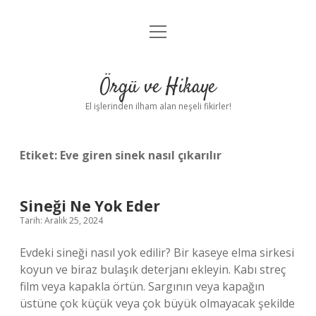
menüyü
Anasayfa
aç
Gizlilik Politikası
Örgü ve Hikaye
Yasal Uyarı
El işlerinden ilham alan neşeli fikirler!
Hakkımızda
Etiket:
Eve giren sinek nasıl çıkarılır
Sineği Ne Yok Eder
Tarih: Aralık 25, 2024
Evdeki sineği nasıl yok edilir? Bir kaseye elma sirkesi
koyun ve biraz bulaşık deterjanı ekleyin. Kabı streç
film veya kapakla örtün. Sargının veya kapağın
üstüne çok küçük veya çok büyük olmayacak şekilde