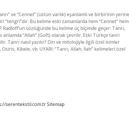
ı” ve “Cennet” (üstün varlık) eşanlamlı ve birbirinin yerin
 biri “tengri”dir. Bu kelime eski zamanlarda hem “Cennet” hem
ek? Radloff’un sözlüğünde bu kelime üç biçimde geçer: Tanrı,
ı anlamda “Allah” (Goft) olarak çevrilir. Eski Türkçe tanri
r. Tanrı nasıl yazılır? Din ve mitolojiyle ilgili özel isimler
 Osiris, Kibele, vb. UYARI: “Tanrı, Allah, İlah” kelimeleri özel
s://serentekstil.com.tr
Sitemap