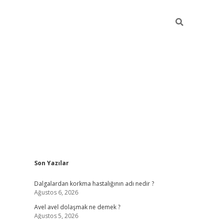
Sidebar
Son Yazılar
piabellacasino
Dalgalardan korkma hastalığının adı nedir ?
Ağustos 6, 2026
Avel avel dolaşmak ne demek ?
Ağustos 5, 2026