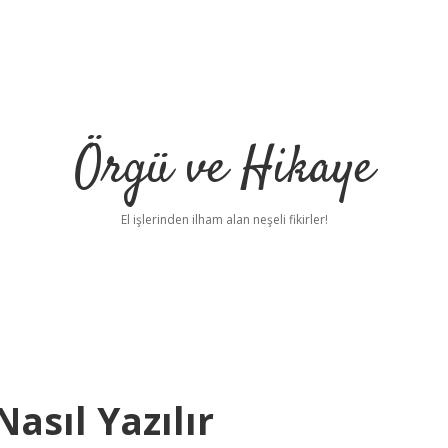
Örgü ve Hikaye
El işlerinden ilham alan neşeli fikirler!
asıl Yazılır