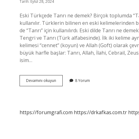
Tarih: Eylül 28, 2024
Eski Türkçede Tanrı ne demek? Birçok toplumda “Tanr
kullanılır. Türklerin bilinen en eski kelimelerinden
de “Tanrı” için kullanılırdı. Eski dilde Tanrı ne dem
Tengri ve Tanrı (Türk alfabesinde). İlk iki kelime ayn
kelimesi “cennet” (koyun) ve Allah (Goft) olarak çevrili
büyük harfle başlar: Tanrı, Allah, İlahi, Cebrail, Zeus,
isim…
Eski
Devamını okuyun
8 Yorum
Türkçede
Tanrı
Nasıl
Yazılır
https://forumgrafi.com
https://drkafkas.com.tr
http