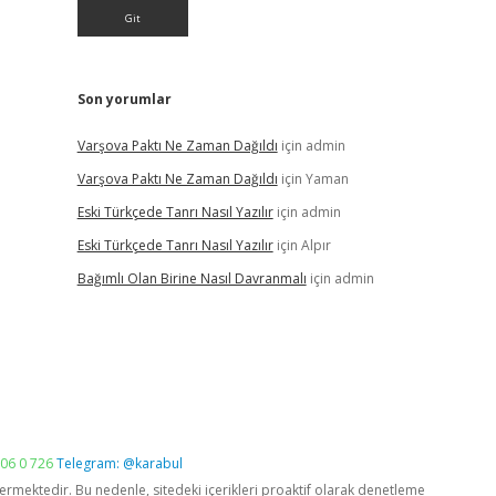
Son yorumlar
Varşova Paktı Ne Zaman Dağıldı
için
admin
Varşova Paktı Ne Zaman Dağıldı
için
Yaman
Eski Türkçede Tanrı Nasıl Yazılır
için
admin
Eski Türkçede Tanrı Nasıl Yazılır
için
Alpır
Bağımlı Olan Birine Nasıl Davranmalı
için
admin
06 0 726
Telegram: @karabul
vermektedir. Bu nedenle, sitedeki içerikleri proaktif olarak denetleme