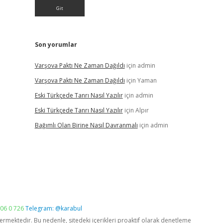
Son yorumlar
Varşova Paktı Ne Zaman Dağıldı
için
admin
Varşova Paktı Ne Zaman Dağıldı
için
Yaman
Eski Türkçede Tanrı Nasıl Yazılır
için
admin
Eski Türkçede Tanrı Nasıl Yazılır
için
Alpır
Bağımlı Olan Birine Nasıl Davranmalı
için
admin
06 0 726
Telegram: @karabul
vermektedir. Bu nedenle, sitedeki içerikleri proaktif olarak denetleme