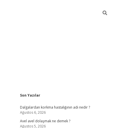
Sidebar
Son Yazılar
piabellacasino
Dalgalardan korkma hastalığının adı nedir ?
Ağustos 6, 2026
Avel avel dolaşmak ne demek ?
Ağustos 5, 2026