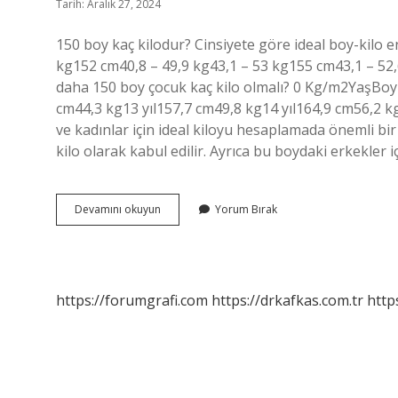
Tarih: Aralık 27, 2024
150 boy kaç kilodur? Cinsiyete göre ideal boy-kilo
kg152 cm40,8 – 49,9 kg43,1 – 53 kg155 cm43,1 – 52,6
daha 150 boy çocuk kaç kilo olmalı? 0 Kg/m2YaşBoy 
cm44,3 kg13 yıl157,7 cm49,8 kg14 yıl164,9 cm56,2 kg
ve kadınlar için ideal kiloyu hesaplamada önemli bir
kilo olarak kabul edilir. Ayrıca bu boydaki erkekler i
150
Devamını okuyun
Yorum Bırak
Cm
Boy
Kaç
Kilo
Olmalı
https://forumgrafi.com
https://drkafkas.com.tr
http