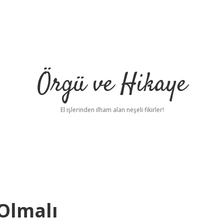
Örgü ve Hikaye
El işlerinden ilham alan neşeli fikirler!
 Olmalı