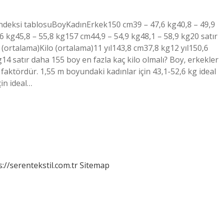
 endeksi tablosuBoyKadınErkek150 cm39 – 47,6 kg40,8 – 49,9
 kg45,8 – 55,8 kg157 cm44,9 – 54,9 kg48,1 – 58,9 kg20 satır
(ortalama)Kilo (ortalama)11 yıl143,8 cm37,8 kg12 yıl150,6
14 satır daha 155 boy en fazla kaç kilo olmalı? Boy, erkekler
 faktördür. 1,55 m boyundaki kadınlar için 43,1-52,6 kg ideal
çin ideal…
s://serentekstil.com.tr
Sitemap