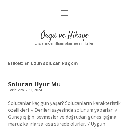
menüyü
Anasayfa
aç
Gizlilik Politikası
Örgü ve Hikaye
Yasal Uyarı
El işlerinden ilham alan neşeli fikirler!
Hakkımızda
Etiket:
En uzun solucan kaç cm
Solucan Uyur Mu
Tarih: Aralık 23, 2024
Solucanlar kaç gün yaşar? Solucanların karakteristik
özellikleri; √ Derileri sayesinde solunum yaparlar. √
Güneş ışığını sevmezler ve doğrudan güneş ışığına
maruz kalırlarsa kısa sürede ölürler. √ Uygun