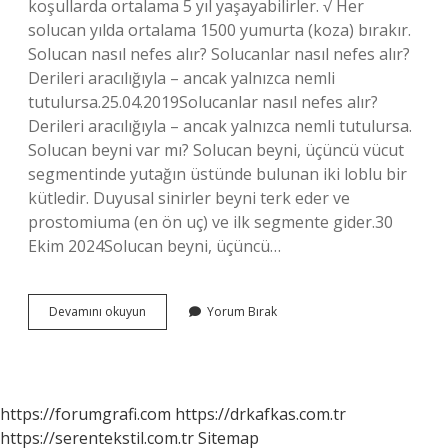
koşullarda ortalama 5 yıl yaşayabilirler. √ Her
solucan yılda ortalama 1500 yumurta (koza) bırakır.
Solucan nasıl nefes alır? Solucanlar nasıl nefes alır?
Derileri aracılığıyla – ancak yalnızca nemli
tutulursa.25.04.2019Solucanlar nasıl nefes alır?
Derileri aracılığıyla – ancak yalnızca nemli tutulursa.
Solucan beyni var mı? Solucan beyni, üçüncü vücut
segmentinde yutağın üstünde bulunan iki loblu bir
kütledir. Duyusal sinirler beyni terk eder ve
prostomiuma (en ön uç) ve ilk segmente gider.30
Ekim 2024Solucan beyni, üçüncü…
Solucan
Devamını okuyun
Yorum Bırak
Uyur
Mu
https://forumgrafi.com
https://drkafkas.com.tr
https://serentekstil.com.tr
Sitemap