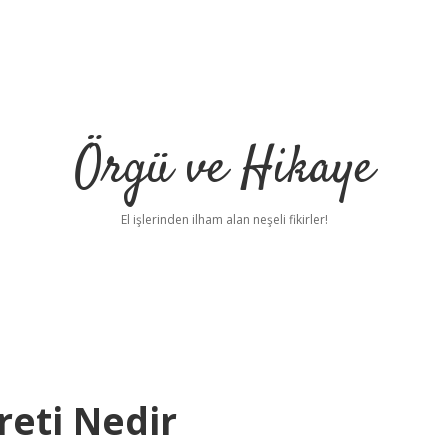
Örgü ve Hikaye
El işlerinden ilham alan neşeli fikirler!
eti Nedir