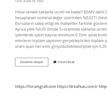
Tarih: Aralık 18, 2024
Hisse senedi saklama ücreti ne kadar? BSMV dahil 
hesaplanan nominal değer üzerinden %0,021’i (binde 
Borsaların talep ettiği ek maliyetler farklılık göstere
Ayrıca yıllık %0,05 (binde 5) oranında saklama ücre
işlemlerde işlem başına minimum 0. Emir iptali komis
emirlerin toplam sayısının gerçekleştirilen toplam i
oranı aşan her emir girişi/düzeltmesi/iptali için 0,2
Borsada
Devamını okuyun
Yorum Bırak
Saklama
Ücreti
Nedir
https://forumgrafi.com
https://drkafkas.com.tr
http