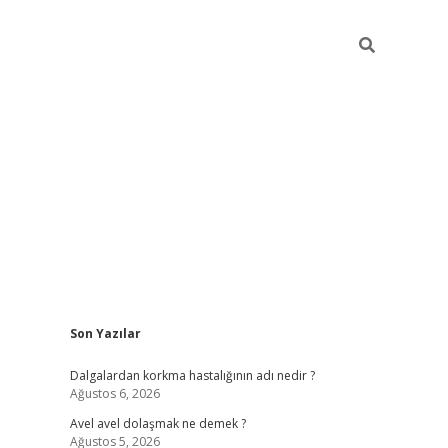
Sidebar
Son Yazılar
piabellacasino
Dalgalardan korkma hastalığının adı nedir ?
Ağustos 6, 2026
Avel avel dolaşmak ne demek ?
Ağustos 5, 2026