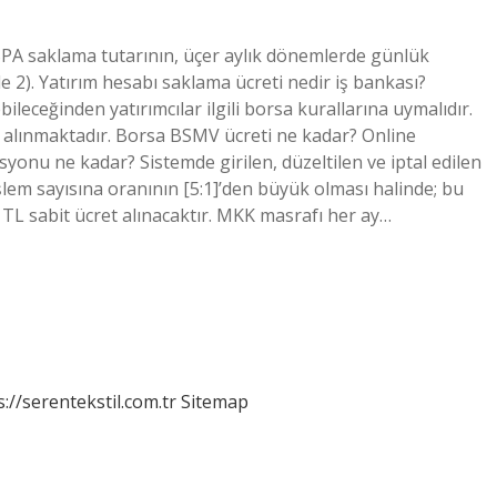
SPA saklama tutarının, üçer aylık dönemlerde günlük
2). Yatırım hesabı saklama ücreti nedir iş bankası?
bileceğinden yatırımcılar ilgili borsa kurallarına uymalıdır.
ti alınmaktadır. Borsa BSMV ücreti ne kadar? Online
yonu ne kadar? Sistemde girilen, düzeltilen ve iptal edilen
şlem sayısına oranının [5:1]’den büyük olması halinde; bu
5 TL sabit ücret alınacaktır. MKK masrafı her ay…
s://serentekstil.com.tr
Sitemap