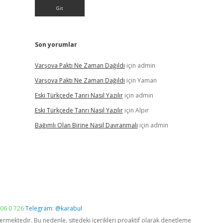
Son yorumlar
Varşova Paktı Ne Zaman Dağıldı
için
admin
Varşova Paktı Ne Zaman Dağıldı
için
Yaman
Eski Türkçede Tanrı Nasıl Yazılır
için
admin
Eski Türkçede Tanrı Nasıl Yazılır
için
Alpır
Bağımlı Olan Birine Nasıl Davranmalı
için
admin
06 0 726
Telegram: @karabul
vermektedir. Bu nedenle, sitedeki içerikleri proaktif olarak denetleme