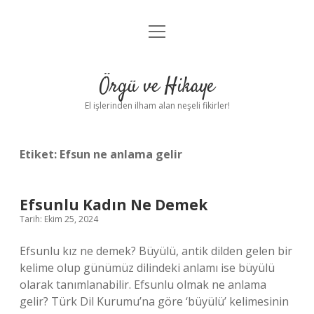
menüyü
Anasayfa
aç
Gizlilik Politikası
Örgü ve Hikaye
Yasal Uyarı
El işlerinden ilham alan neşeli fikirler!
Hakkımızda
Etiket:
Efsun ne anlama gelir
Efsunlu Kadın Ne Demek
Tarih: Ekim 25, 2024
Efsunlu kız ne demek? Büyülü, antik dilden gelen bir
kelime olup günümüz dilindeki anlamı ise büyülü
olarak tanımlanabilir. Efsunlu olmak ne anlama
gelir? Türk Dil Kurumu’na göre ‘büyülü’ kelimesinin