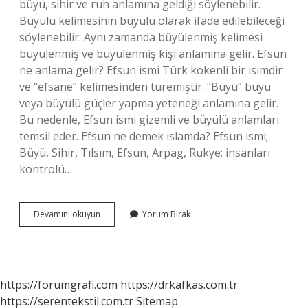
büyü, sihir ve ruh anlamına geldiği söylenebilir.
Büyülü kelimesinin büyülü olarak ifade edilebileceği
söylenebilir. Aynı zamanda büyülenmiş kelimesi
büyülenmiş ve büyülenmiş kişi anlamına gelir. Efsun
ne anlama gelir? Efsun ismi Türk kökenli bir isimdir
ve “efsane” kelimesinden türemiştir. “Büyü” büyü
veya büyülü güçler yapma yeteneği anlamına gelir.
Bu nedenle, Efsun ismi gizemli ve büyülü anlamları
temsil eder. Efsun ne demek islamda? Efsun ismi;
Büyü, Sihir, Tılsım, Efsun, Arpag, Rukye; insanları
kontrolü…
Efsunlu
Devamını okuyun
Yorum Bırak
Kadın
Ne
Demek
https://forumgrafi.com
https://drkafkas.com.tr
https://serentekstil.com.tr
Sitemap