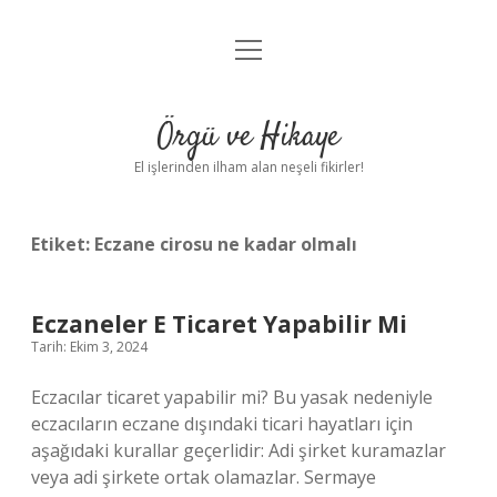
menüyü
Anasayfa
aç
Gizlilik Politikası
Örgü ve Hikaye
Yasal Uyarı
El işlerinden ilham alan neşeli fikirler!
Hakkımızda
Etiket:
Eczane cirosu ne kadar olmalı
Eczaneler E Ticaret Yapabilir Mi
Tarih: Ekim 3, 2024
Eczacılar ticaret yapabilir mi? Bu yasak nedeniyle
eczacıların eczane dışındaki ticari hayatları için
aşağıdaki kurallar geçerlidir: Adi şirket kuramazlar
veya adi şirkete ortak olamazlar. Sermaye