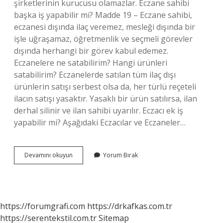
şirketlerinin kurucusu olamazlar. Eczane sahibi
başka iş yapabilir mi? Madde 19 – Eczane sahibi,
eczanesi dışında ilaç veremez, mesleği dışında bir
işle uğraşamaz, öğretmenlik ve seçmeli görevler
dışında herhangi bir görev kabul edemez.
Eczanelere ne satabilirim? Hangi ürünleri
satabilirim? Eczanelerde satılan tüm ilaç dışı
ürünlerin satışı serbest olsa da, her türlü reçeteli
ilacın satışı yasaktır. Yasaklı bir ürün satılırsa, ilan
derhal silinir ve ilan sahibi uyarılır. Eczacı ek iş
yapabilir mi? Aşağıdaki Eczacılar ve Eczaneler…
Eczaneler
Devamını okuyun
Yorum Bırak
E
Ticaret
Yapabilir
Mi
https://forumgrafi.com
https://drkafkas.com.tr
https://serentekstil.com.tr
Sitemap