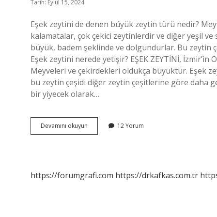
Tarih: Eylül 15, 2024
Eşek zeytini de denen büyük zeytin türü nedir? Meyv
kalamatalar, çok çekici zeytinlerdir ve diğer yeşil v
büyük, badem şeklinde ve dolgundurlar. Bu zeytin çeş
Eşek zeytini nerede yetişir? EŞEK ZEYTİNİ, İzmir’in Ö
Meyveleri ve çekirdekleri oldukça büyüktür. Eşek z
bu zeytin çeşidi diğer zeytin çeşitlerine göre daha g
bir yiyecek olarak…
Eşek
Devamını okuyun
12 Yorum
Zeytini
Diğer
Adı
Nedir
https://forumgrafi.com
https://drkafkas.com.tr
http