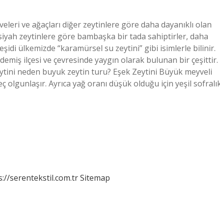
eleri ve ağaçları diğer zeytinlere göre daha dayanıklı olan
e siyah zeytinlere göre bambaşka bir tada sahiptirler, daha
idi ülkemizde “karamürsel su zeytini” gibi isimlerle bilinir.
demiş ilçesi ve çevresinde yaygın olarak bulunan bir çeşittir.
eytini neden buyuk zeytin turu? Eşek Zeytini Büyük meyveli
eç olgunlaşır. Ayrıca yağ oranı düşük olduğu için yeşil sofralı
s://serentekstil.com.tr
Sitemap