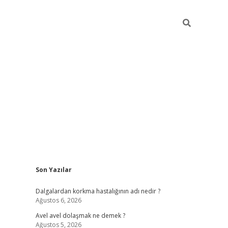
Sidebar
Son Yazılar
piabellacasino
Dalgalardan korkma hastalığının adı nedir ?
Ağustos 6, 2026
Avel avel dolaşmak ne demek ?
Ağustos 5, 2026