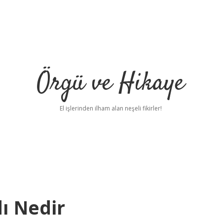
Örgü ve Hikaye
El işlerinden ilham alan neşeli fikirler!
dı Nedir