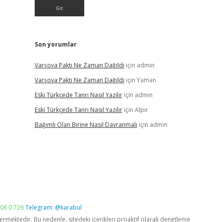
Son yorumlar
Varşova Paktı Ne Zaman Dağıldı
için
admin
Varşova Paktı Ne Zaman Dağıldı
için
Yaman
Eski Türkçede Tanrı Nasıl Yazılır
için
admin
Eski Türkçede Tanrı Nasıl Yazılır
için
Alpır
Bağımlı Olan Birine Nasıl Davranmalı
için
admin
06 0 726
Telegram: @karabul
vermektedir. Bu nedenle, sitedeki içerikleri proaktif olarak denetleme