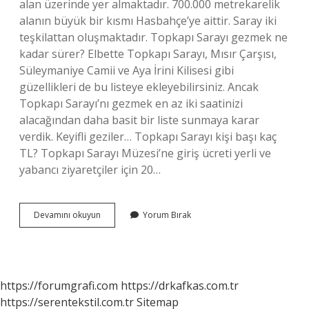
alan üzerinde yer almaktadır. 700.000 metrekarelik
alanın büyük bir kısmı Hasbahçe’ye aittir. Saray iki
teşkilattan oluşmaktadır. Topkapı Sarayı gezmek ne
kadar sürer? Elbette Topkapı Sarayı, Mısır Çarşısı,
Süleymaniye Camii ve Aya İrini Kilisesi gibi
güzellikleri de bu listeye ekleyebilirsiniz. Ancak
Topkapı Sarayı’nı gezmek en az iki saatinizi
alacağından daha basit bir liste sunmaya karar
verdik. Keyifli geziler… Topkapı Sarayı kişi başı kaç
TL? Topkapı Sarayı Müzesi’ne giriş ücreti yerli ve
yabancı ziyaretçiler için 20…
Topkapı
Devamını okuyun
Yorum Bırak
Sarayı
Ne
Kadar
Uzun
https://forumgrafi.com
https://drkafkas.com.tr
https://serentekstil.com.tr
Sitemap