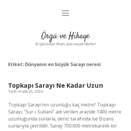
menüyü
Anasayfa
aç
Gizlilik Politikası
Örgü ve Hikaye
Yasal Uyarı
El işlerinden ilham alan neşeli fikirler!
Hakkımızda
Etiket:
Dünyanın en büyük Sarayı neresi
Topkapı Sarayı Ne Kadar Uzun
Tarih: Aralık 25, 2024
Topkapı Sarayı’nın uzunluğu kaç metre? Topkapı
Sarayı, “Sur-ı Sultani” adı verilen arazide 1400 metre
uzunluğunda surlarla, deniz tarafında ise Bizans
surlarıyla çevrilidir. Saray 700.000 metrekarelik bir