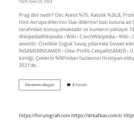
Tarih: Eylül 23, 2024
Prag dini nedir? Din: Ateist %75, Katolik %26,8, Pro
Hint-Avrupa dillerinin Slav dillerinin batı koluna ait 
tarafından konuşulmaktadır ve bunların yaklaşık 1
WikipediaWikipedia › Wiki › CzechWikipedia › Wiki
ateisttir. Özellikle Soğuk Savaş yıllarında Sovyet etk
İNSAMERİNSAMER › Ülke-Profili-CekyaİNSAMER › Ülk
kimliği, Çeklerin %90’ından fazlasının Hristiyan oldu
2021’de…
Prag
Devamını okuyun
8 Yorum
Hangi
Dine
Mensup
https://forumgrafi.com
https://drkafkas.com.tr
http