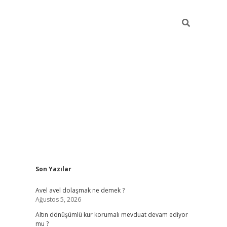
Sidebar
Son Yazılar
piabellacasino
Avel avel dolaşmak ne demek ?
Ağustos 5, 2026
Altın dönüşümlü kur korumalı mevduat devam ediyor
mu ?