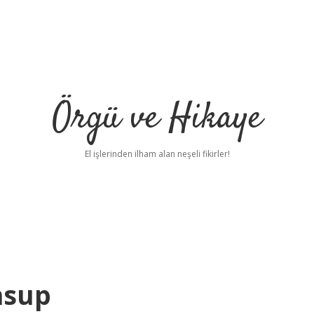
Örgü ve Hikaye
El işlerinden ilham alan neşeli fikirler!
nsup