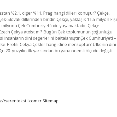
testan %2,1, diğer %11. Prag hangi dilleri konuşur? Çekçe,
Çek-Slovak dillerinden biridir. Çekçe, yaklaşık 11,5 milyon kişi
0 milyonu Çek Cumhuriyeti’nde yaşamaktadır. Çekçe –
 › Czech Çekya ateist mi? Bugün Çek toplumunun çoğunluğu
isi insanların dini değerlerini baltalamıştır.Çek Cumhuriyeti –
e-Profili-Cekya Çekler hangi dine mensuptur? Ülkenin dini
ğu 20. yüzyılın ilk yarısından bu yana önemli ölçüde değişti.
s://serentekstil.com.tr
Sitemap