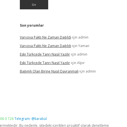
Son yorumlar
Varşova Paktı Ne Zaman Dağıldı
için
admin
Varşova Paktı Ne Zaman Dağıldı
için
Yaman
Eski Türkçede Tanrı Nasıl Yazılır
için
admin
Eski Türkçede Tanrı Nasıl Yazılır
için
Alpır
Bağımlı Olan Birine Nasıl Davranmalı
için
admin
06 0 726
Telegram: @karabul
vermektedir. Bu nedenle, sitedeki içerikleri proaktif olarak denetleme