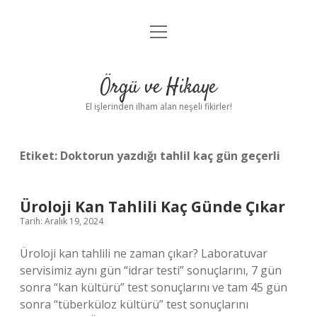
menüyü
Anasayfa
aç
Gizlilik Politikası
Örgü ve Hikaye
Yasal Uyarı
El işlerinden ilham alan neşeli fikirler!
Hakkımızda
Etiket:
Doktorun yazdığı tahlil kaç gün geçerli
Üroloji Kan Tahlili Kaç Günde Çıkar
Tarih: Aralık 19, 2024
Üroloji kan tahlili ne zaman çıkar? Laboratuvar
servisimiz aynı gün “idrar testi” sonuçlarını, 7 gün
sonra “kan kültürü” test sonuçlarını ve tam 45 gün
sonra “tüberküloz kültürü” test sonuçlarını