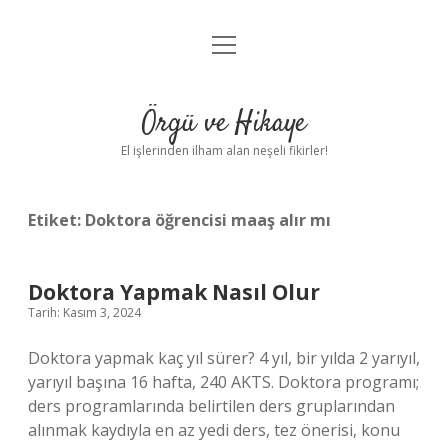
menüyü
Anasayfa
aç
Gizlilik Politikası
Örgü ve Hikaye
Yasal Uyarı
El işlerinden ilham alan neşeli fikirler!
Hakkımızda
Etiket:
Doktora öğrencisi maaş alır mı
Doktora Yapmak Nasıl Olur
Tarih: Kasım 3, 2024
Doktora yapmak kaç yıl sürer? 4 yıl, bir yılda 2 yarıyıl,
yarıyıl başına 16 hafta, 240 AKTS. Doktora programı;
ders programlarında belirtilen ders gruplarından
alınmak kaydıyla en az yedi ders, tez önerisi, konu