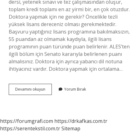
dersi, yetenek sınavı ve tez çalışmasından oluşur,
toplam kredi toplamı en az yirmi bir, en çok otuzdur.
Doktora yapmak için ne gerekir? Öncelikle tezli
yüksek lisans dereceniz olması gerekmektedir.
Başvuru yaptığınız lisans programına bakılmaksızın,
55 puandan az olmamak kaydıyla, ilgili lisans
programının puan türünde puan belirlenir. ALES’ten
ilgili bölüm için Senato kararıyla belirlenen puanı
almalısınız. Doktora için ayrıca yabancı dil notuna
ihtiyacınız vardır. Doktora yapmak için ortalama…
Doktora
Devamını okuyun
Yorum Bırak
Yapmak
Nasıl
Olur
https://forumgrafi.com
https://drkafkas.com.tr
https://serentekstil.com.tr
Sitemap