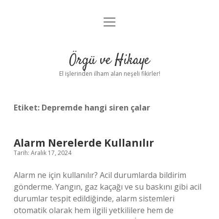
menüyü
Anasayfa
aç
Gizlilik Politikası
Örgü ve Hikaye
Yasal Uyarı
El işlerinden ilham alan neşeli fikirler!
Hakkımızda
Etiket:
Depremde hangi siren çalar
Alarm Nerelerde Kullanılır
Tarih: Aralık 17, 2024
Alarm ne için kullanılır? Acil durumlarda bildirim
gönderme. Yangın, gaz kaçağı ve su baskını gibi acil
durumlar tespit edildiğinde, alarm sistemleri
otomatik olarak hem ilgili yetkililere hem de