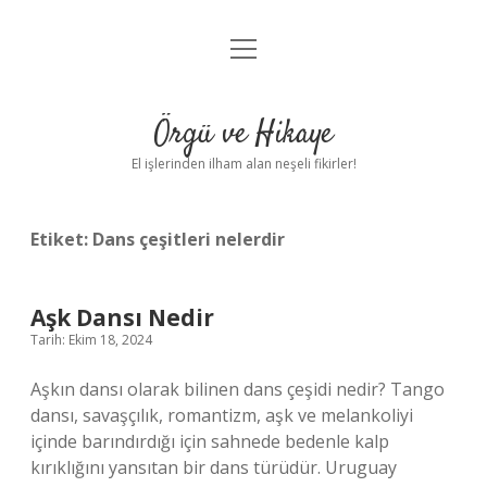
menüyü
Anasayfa
aç
Gizlilik Politikası
Örgü ve Hikaye
Yasal Uyarı
El işlerinden ilham alan neşeli fikirler!
Hakkımızda
Etiket:
Dans çeşitleri nelerdir
Aşk Dansı Nedir
Tarih: Ekim 18, 2024
Aşkın dansı olarak bilinen dans çeşidi nedir? Tango
dansı, savaşçılık, romantizm, aşk ve melankoliyi
içinde barındırdığı için sahnede bedenle kalp
kırıklığını yansıtan bir dans türüdür. Uruguay