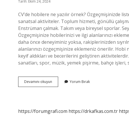
Tarih: Ekim 24, 2024
CV’de hobilere ne yazılır örnek? Özgeçmişinizde list
sanatsal aktiviteler. Toplum hizmeti, gönüllü çalışma
Enstrüman çalmak. Takım veya bireysel sporlar. Se
Özgeçmişinize hobilerinizi ve ilgi alanlarınızı ekl
daha önce deneyiminiz yoksa, rakiplerinizden sıyrılma
alanlarınızı özgeçmişinize eklemeniz önerilir. Hobi 
keyif aldıkları ve becerilerini geliştiren aktivitelerdi
sanatları, spor, müzik, yemek pişirme, bahçe işleri,
Cv
Devamını okuyun
Yorum Bırak
Ye
Hobi
Kısmına
Ne
Yazılır
https://forumgrafi.com
https://drkafkas.com.tr
http