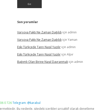
Son yorumlar
Varşova Paktı Ne Zaman Dağıldı
için
admin
Varşova Paktı Ne Zaman Dağıldı
için
Yaman
Eski Türkçede Tanrı Nasıl Yazılır
için
admin
Eski Türkçede Tanrı Nasıl Yazılır
için
Alpır
Bağımlı Olan Birine Nasıl Davranmalı
için
admin
06 0 726
Telegram: @karabul
vermektedir. Bu nedenle, sitedeki içerikleri proaktif olarak denetleme