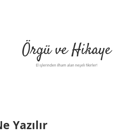
Örgü ve Hikaye
El işlerinden ilham alan neşeli fikirler!
e Yazılır