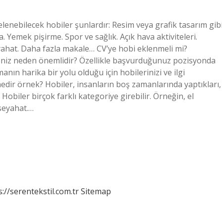
elenebilecek hobiler şunlardır: Resim veya grafik tasarım gib
. Yemek pişirme. Spor ve sağlık. Açık hava aktiviteleri.
yahat. Daha fazla makale… CV’ye hobi eklenmeli mi?
emeniz neden önemlidir? Özellikle başvurduğunuz pozisyonda
nın harika bir yolu olduğu için hobilerinizi ve ilgi
nedir örnek? Hobiler, insanların boş zamanlarında yaptıkları,
r. Hobiler birçok farklı kategoriye girebilir. Örneğin, el
 seyahat.…
s://serentekstil.com.tr
Sitemap