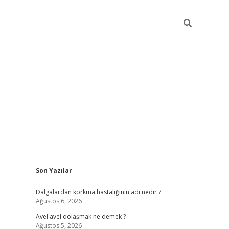
Sidebar
Son Yazılar
piabellacasino
Dalgalardan korkma hastalığının adı nedir ?
Ağustos 6, 2026
Avel avel dolaşmak ne demek ?
Ağustos 5, 2026